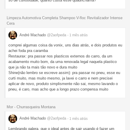
só de curiosidade, quanto custa esse quadrichama?
Limpeza Automotiva Completa Shampoo V-floc Revitalizador Intense
Cera
André Machado
@2aofpeda
- 1 mês
atrás
comprei algumas coisa da vonix, uns dias atrás, e dois produtos eu
achei foda pra caramba
Restaurax: pra passar nos plasticos externos do carro, da um
acabamento muito bom, da uma renovada legal naquela plastico
que ja não ta mais tão novo e dura muito
Shine(não lembro se escreve assim): pra passar no pneu, esse eu
curti muito, mas muito mesmo, ja lavei o carro e nem precisei
aplicar de novo, produto simplismente não sai, mesmo lavando o
pneu, é caro, mas acho que a longo prazo compensa muito
Mor - Churrasqueira Montana
André Machado
@2aofpeda
- 1 mês
atrás
Lembrando galera, que o ideal antes de sair usando é fazer um