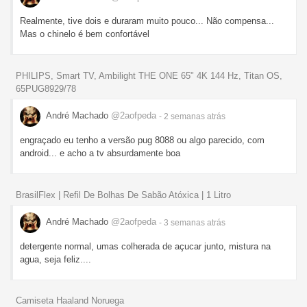
Realmente, tive dois e duraram muito pouco... Não compensa...
Mas o chinelo é bem confortável
PHILIPS, Smart TV, Ambilight THE ONE 65" 4K 144 Hz, Titan OS,
65PUG8929/78
André Machado
@2aofpeda
- 2 semanas
atrás
engraçado eu tenho a versão pug 8088 ou algo parecido, com
android... e acho a tv absurdamente boa
BrasilFlex | Refil De Bolhas De Sabão Atóxica | 1 Litro
André Machado
@2aofpeda
- 3 semanas
atrás
detergente normal, umas colherada de açucar junto, mistura na
agua, seja feliz....
Camiseta Haaland Noruega