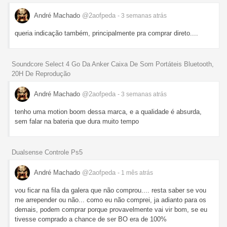
André Machado
@2aofpeda
- 3 semanas
atrás
queria indicação também, principalmente pra comprar direto....
Soundcore Select 4 Go Da Anker Caixa De Som Portáteis Bluetooth,
20H De Reprodução
André Machado
@2aofpeda
- 3 semanas
atrás
tenho uma motion boom dessa marca, e a qualidade é absurda,
sem falar na bateria que dura muito tempo
Dualsense Controle Ps5
André Machado
@2aofpeda
- 1 mês
atrás
vou ficar na fila da galera que não comprou.... resta saber se vou
me arrepender ou não... como eu não comprei, ja adianto para os
demais, podem comprar porque provavelmente vai vir bom, se eu
tivesse comprado a chance de ser BO era de 100%