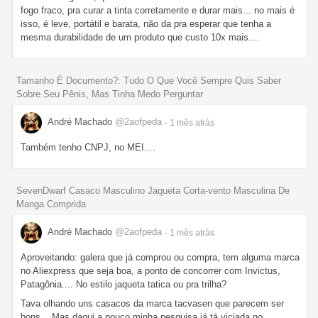
fogo fraco, pra curar a tinta corretamente e durar mais... no mais é
isso, é leve, portátil e barata, não da pra esperar que tenha a
mesma durabilidade de um produto que custo 10x mais....
Tamanho É Documento?: Tudo O Que Você Sempre Quis Saber
Sobre Seu Pênis, Mas Tinha Medo Perguntar
André Machado
@2aofpeda
- 1 mês
atrás
Também tenho CNPJ, no MEI....
SevenDwarf Casaco Masculino Jaqueta Corta-vento Masculina De
Manga Comprida
André Machado
@2aofpeda
- 1 mês
atrás
Aproveitando: galera que já comprou ou compra, tem alguma marca
no Aliexpress que seja boa, a ponto de concorrer com Invictus,
Patagônia.... No estilo jaqueta tatica ou pra trilha?
Tava olhando uns casacos da marca tacvasen que parecem ser
bons... Mas daqui a pouco minha pesquisa já tá viciada no