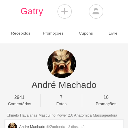
Gatry
Recebidos
Promoções
Cupons
Livre
André Machado
2941
7
10
Comentários
Fotos
Promoções
Chinelo Havaianas Masculino Power 2.0 Anatômica Massageadora
André Machado
@2aofpeda
- 3 dias
atrás