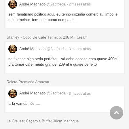
André Machado
@2aofpeda
- 2 meses
atrás
sem fanatismo politico aqui, eu tenho cozinha comercial, limpol é
muito melhor, tem nem como comparar...
Stanley - Copo De Café Térmico, 236 Ml, Cream
André Machado
@2aofpeda
- 3 meses
atrás
se tivesse alça seria perfeito... só acho caneca com quase 400ml
pra tomar café, muito grande, 239ml é quase perfeito
Roleta Premiada Amazon
André Machado
@2aofpeda
- 3 meses
atrás
E la vamos nós.....
Le Creuset Caçarola Buffet 30cm Meringue