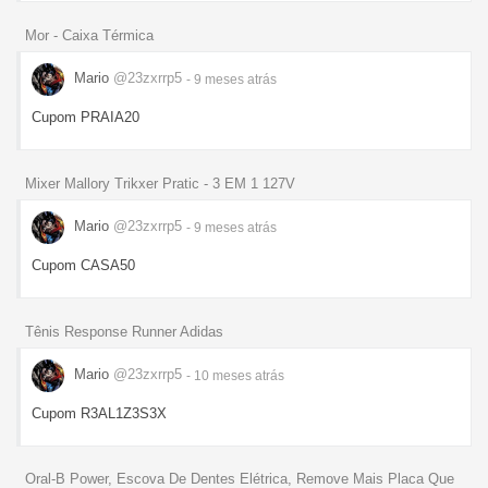
Mor - Caixa Térmica
Mario
@23zxrrp5
- 9 meses
atrás
Cupom PRAIA20
Mixer Mallory Trikxer Pratic - 3 EM 1 127V
Mario
@23zxrrp5
- 9 meses
atrás
Cupom CASA50
Tênis Response Runner Adidas
Mario
@23zxrrp5
- 10 meses
atrás
Cupom R3AL1Z3S3X
Oral-B Power, Escova De Dentes Elétrica, Remove Mais Placa Que