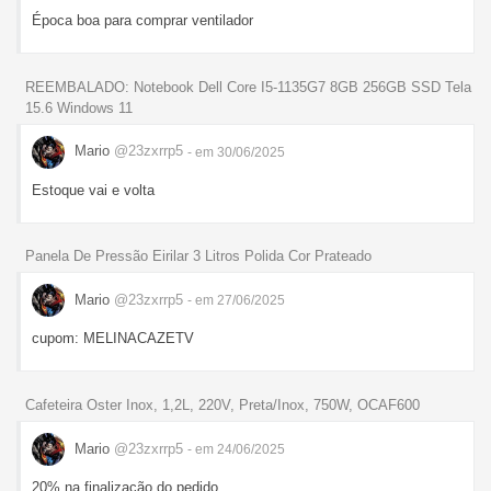
Época boa para comprar ventilador
REEMBALADO: Notebook Dell Core I5-1135G7 8GB 256GB SSD Tela
15.6 Windows 11
Mario
@23zxrrp5
- em 30/06/2025
Estoque vai e volta
Panela De Pressão Eirilar 3 Litros Polida Cor Prateado
Mario
@23zxrrp5
- em 27/06/2025
cupom: MELINACAZETV
Cafeteira Oster Inox, 1,2L, 220V, Preta/Inox, 750W, OCAF600
Mario
@23zxrrp5
- em 24/06/2025
20% na finalização do pedido