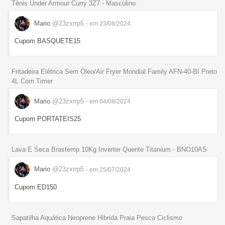
Tênis Under Armour Curry 3Z7 - Masculino
Mario
@23zxrrp5
- em 23/08/2024
Cupom BASQUETE15
Fritadeira Elétrica Sem Óleo/Air Fryer Mondial Family AFN-40-BI Preto
4L Com Timer
Mario
@23zxrrp5
- em 04/08/2024
Cupom PORTATEIS25
Lava E Seca Brastemp 10Kg Inverter Quente Titanium - BNO10AS
Mario
@23zxrrp5
- em 25/07/2024
Cupom ED150
Sapatilha Aquática Neoprene Hibrida Praia Pesca Ciclismo