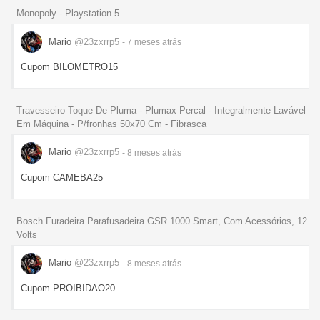
Monopoly - Playstation 5
Mario
@23zxrrp5
- 7 meses
atrás
Cupom BILOMETRO15
Travesseiro Toque De Pluma - Plumax Percal - Integralmente Lavável
Em Máquina - P/fronhas 50x70 Cm - Fibrasca
Mario
@23zxrrp5
- 8 meses
atrás
Cupom CAMEBA25
Bosch Furadeira Parafusadeira GSR 1000 Smart, Com Acessórios, 12
Volts
Mario
@23zxrrp5
- 8 meses
atrás
Cupom PROIBIDAO20