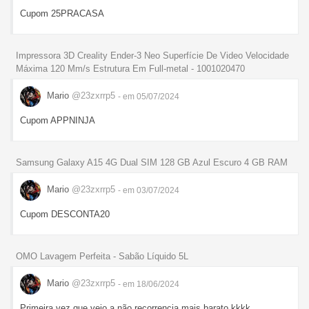
Cupom 25PRACASA
Impressora 3D Creality Ender-3 Neo Superfície De Video Velocidade
Máxima 120 Mm/s Estrutura Em Full-metal - 1001020470
Mario
@23zxrrp5
- em 05/07/2024
Cupom APPNINJA
Samsung Galaxy A15 4G Dual SIM 128 GB Azul Escuro 4 GB RAM
Mario
@23zxrrp5
- em 03/07/2024
Cupom DESCONTA20
OMO Lavagem Perfeita - Sabão Líquido 5L
Mario
@23zxrrp5
- em 18/06/2024
Primeira vez que vejo a não recorrencia mais barato kkkk