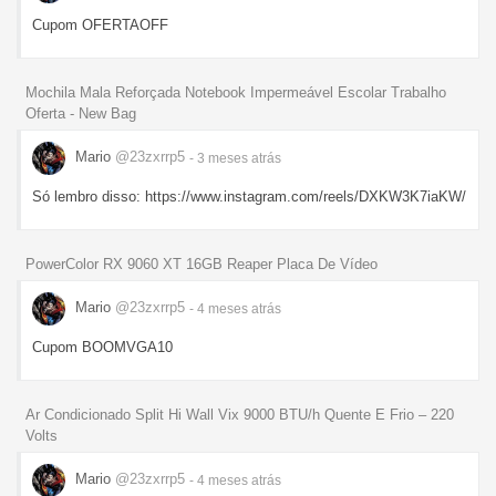
Cupom OFERTAOFF
Mochila Mala Reforçada Notebook Impermeável Escolar Trabalho
Oferta - New Bag
Mario
@23zxrrp5
- 3 meses
atrás
Só lembro disso: https://www.instagram.com/reels/DXKW3K7iaKW/
PowerColor RX 9060 XT 16GB Reaper Placa De Vídeo
Mario
@23zxrrp5
- 4 meses
atrás
Cupom BOOMVGA10
Ar Condicionado Split Hi Wall Vix 9000 BTU/h Quente E Frio – 220
Volts
Mario
@23zxrrp5
- 4 meses
atrás