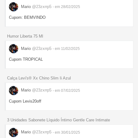
Mario
@23zxrrp5
- em 28/02/2025
Cupom: BEMVINDO
Humor Liberta 75 Ml
Mario
@23zxrrp5
- em 11/02/2025
Cupom TROPICAL
Calça Levi's® Xx Chino Slim Ii Azul
Mario
@23zxrrp5
- em 07/02/2025
Cupom Levis20off
3 Unidades Sabonete Líquido Íntimo Gentle Care Intimate
Mario
@23zxrrp5
- em 30/01/2025