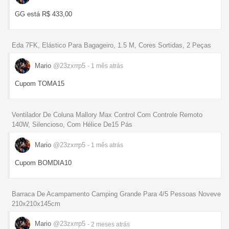
GG está R$ 433,00
Eda 7FK, Elástico Para Bagageiro, 1.5 M, Cores Sortidas, 2 Peças
Mario
@23zxrrp5
- 1 mês
atrás
Cupom TOMA15
Ventilador De Coluna Mallory Max Control Com Controle Remoto
140W, Silencioso, Com Hélice De15 Pás
Mario
@23zxrrp5
- 1 mês
atrás
Cupom BOMDIA10
Barraca De Acampamento Camping Grande Para 4/5 Pessoas Noveve
210x210x145cm
Mario
@23zxrrp5
- 2 meses
atrás