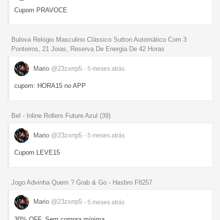
Cupom PRAVOCE
Bulova Relógio Masculino Clássico Sutton Automático Com 3
Ponteiros, 21 Joias, Reserva De Energia De 42 Horas
Mario
@23zxrrp5
- 5 meses
atrás
cupom: HORA15 no APP
Bel - Inline Rollers Future Azul (39)
Mario
@23zxrrp5
- 5 meses
atrás
Cupom LEVE15
Jogo Advinha Quem ? Grab & Go - Hasbro F8257
Mario
@23zxrrp5
- 5 meses
atrás
30% OFF. Sem compra mínima.