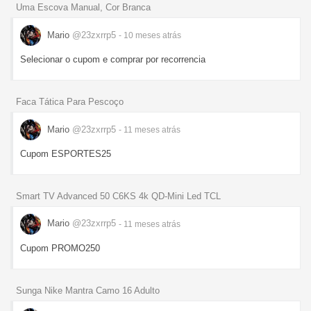
Uma Escova Manual, Cor Branca
Mario
@23zxrrp5
- 10 meses
atrás
Selecionar o cupom e comprar por recorrencia
Faca Tática Para Pescoço
Mario
@23zxrrp5
- 11 meses
atrás
Cupom ESPORTES25
Smart TV Advanced 50 C6KS 4k QD-Mini Led TCL
Mario
@23zxrrp5
- 11 meses
atrás
Cupom PROMO250
Sunga Nike Mantra Camo 16 Adulto