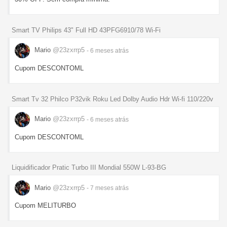
Smart TV Philips 43" Full HD 43PFG6910/78 Wi-Fi
Mario
@23zxrrp5
- 6 meses
atrás
Cupom DESCONTOML
Smart Tv 32 Philco P32vik Roku Led Dolby Audio Hdr Wi-fi 110/220v
Mario
@23zxrrp5
- 6 meses
atrás
Cupom DESCONTOML
Liquidificador Pratic Turbo III Mondial 550W L-93-BG
Mario
@23zxrrp5
- 7 meses
atrás
Cupom MELITURBO