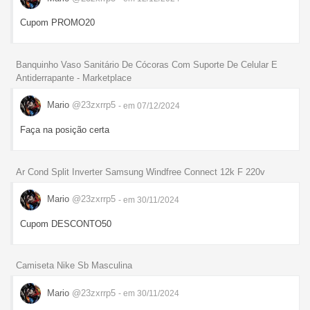
Cupom PROMO20
Banquinho Vaso Sanitário De Cócoras Com Suporte De Celular E
Antiderrapante - Marketplace
Mario
@23zxrrp5
- em 07/12/2024
Faça na posição certa
Ar Cond Split Inverter Samsung Windfree Connect 12k F 220v
Mario
@23zxrrp5
- em 30/11/2024
Cupom DESCONTO50
Camiseta Nike Sb Masculina
Mario
@23zxrrp5
- em 30/11/2024