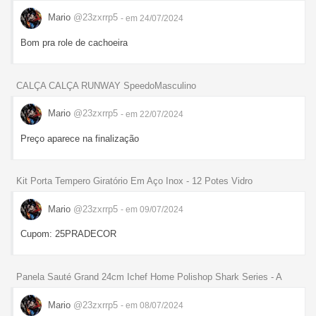
Mario
@23zxrrp5
- em 24/07/2024
Bom pra role de cachoeira
CALÇA CALÇA RUNWAY SpeedoMasculino
Mario
@23zxrrp5
- em 22/07/2024
Preço aparece na finalização
Kit Porta Tempero Giratório Em Aço Inox - 12 Potes Vidro
Mario
@23zxrrp5
- em 09/07/2024
Cupom: 25PRADECOR
Panela Sauté Grand 24cm Ichef Home Polishop Shark Series - A
Mario
@23zxrrp5
- em 08/07/2024