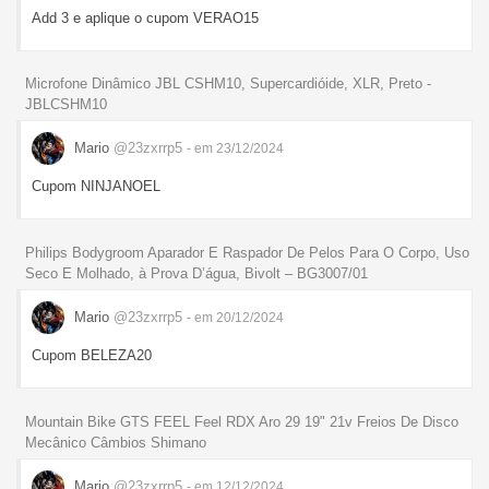
Add 3 e aplique o cupom VERAO15
Microfone Dinâmico JBL CSHM10, Supercardióide, XLR, Preto -
JBLCSHM10
Mario
@23zxrrp5
- em 23/12/2024
Cupom NINJANOEL
Philips Bodygroom Aparador E Raspador De Pelos Para O Corpo, Uso
Seco E Molhado, à Prova D’água, Bivolt – BG3007/01
Mario
@23zxrrp5
- em 20/12/2024
Cupom BELEZA20
Mountain Bike GTS FEEL Feel RDX Aro 29 19" 21v Freios De Disco
Mecânico Câmbios Shimano
Mario
@23zxrrp5
- em 12/12/2024