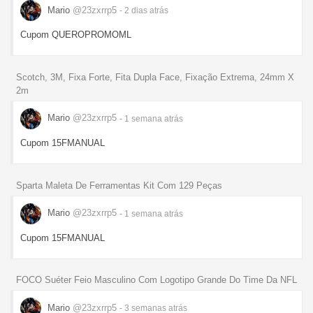
Mario
@23zxrrp5
- 2 dias
atrás
Cupom QUEROPROMOML
Scotch, 3M, Fixa Forte, Fita Dupla Face, Fixação Extrema, 24mm X
2m
Mario
@23zxrrp5
- 1 semana
atrás
Cupom 15FMANUAL
Sparta Maleta De Ferramentas Kit Com 129 Peças
Mario
@23zxrrp5
- 1 semana
atrás
Cupom 15FMANUAL
FOCO Suéter Feio Masculino Com Logotipo Grande Do Time Da NFL
Mario
@23zxrrp5
- 3 semanas
atrás