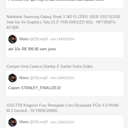
Notebook Samsung Galaxy Book 3 360 I5-1335U 16GB SSD 512GB
Intel Iris Xe Graphics Tela 13.3" FHD AMOLED W11 - NP730QFG-
KF1BR
Mario
@23zxrrp5
- em 14/06/2024
até 10x R$ 399,90 sem juros
Compre Uma Caneca Stanley E Ganhe Outra Grátis
Mario
@23zxrrp5
- em 14/06/2024
Cupom STANLEY_FINALIZE10
SSD 2TB Kingston Fury Renegade Com Dissipador PCIe 4.0 NVMe
M.2 Gen4x4 - SFYRDK/2000G
Mario
@23zxrrp5
- em 13/06/2024