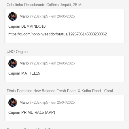
Cebolinha Desodorante Colônia Jequiti, 25 Ml
Mario
@23zxrrp5
- em 26/05/2025
Cupom BEMVINDO10
https://x.com/nonoinvestidor/status/1926706145030230062
UNO Original
Mario
@23zxrrp5
- em 26/05/2025
Cupom MATTEL15
Tênis Feminino New Balance Fresh Foam X Kaiha Road - Coral
Mario
@23zxrrp5
- em 25/04/2025
Cupom PRIMEIRA15 (APP)