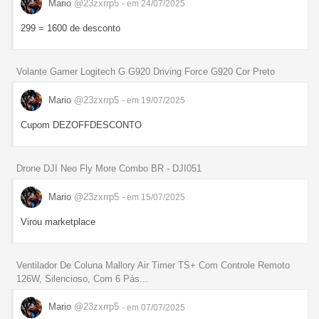
Mario
@23zxrrp5
- em 24/07/2025
299 = 1600 de desconto
Volante Gamer Logitech G G920 Driving Force G920 Cor Preto
Mario
@23zxrrp5
- em 19/07/2025
Cupom DEZOFFDESCONTO
Drone DJI Neo Fly More Combo BR - DJI051
Mario
@23zxrrp5
- em 15/07/2025
Virou marketplace
Ventilador De Coluna Mallory Air Timer TS+ Com Controle Remoto
126W, Silencioso, Com 6 Pás...
Mario
@23zxrrp5
- em 07/07/2025