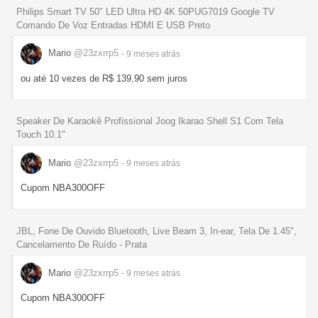
Philips Smart TV 50" LED Ultra HD 4K 50PUG7019 Google TV
Comando De Voz Entradas HDMI E USB Preto
Mario
@23zxrrp5
- 9 meses
atrás
ou até 10 vezes de R$ 139,90 sem juros
Speaker De Karaokê Profissional Joog Ikarao Shell S1 Com Tela
Touch 10.1"
Mario
@23zxrrp5
- 9 meses
atrás
Cupom NBA300OFF
JBL, Fone De Ouvido Bluetooth, Live Beam 3, In-ear, Tela De 1.45",
Cancelamento De Ruído - Prata
Mario
@23zxrrp5
- 9 meses
atrás
Cupom NBA300OFF