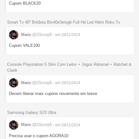
Cupom BLACK20
Smart Tv 40'' Britânia Btv40e3ersgb Full Hd Led Hdmi Roku Tv
Mario
@23zxrrp5
- em 28/11/2024
Cupom VALE100
Console Playstation 5 Slim Com Leitor + Jogos Returnal + Ratchet &
Clank
Mario
@23zxrrp5
- em 28/11/2024
Devem liberar mais cupons novamente em breve
Samsung Galaxy S23 Ultra
Mario
@23zxrrp5
- em 28/11/2024
Precisa usar o cupom AGORA10