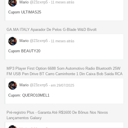
Mario
@23zxrrp5
- 11 meses
atrás
Cupom ULTIMAS25
GA.MA ITALY Aparador De Pelos G-Blade W&D Bivolt
Mario
@23zxrrp5
- 11 meses
atrás
Cupom BEAUTY20
MP3 Player First Option 6688 Som Automotivo Radio Bluetooth 25W
FM USB Pen Drive BT Carro Caminhonte 1 Din Caixa Bob Saida RCA
Mario
@23zxrrp5
- em 29/07/2025
Cupom: QUERO10MEL1
Pré-registro Plus - Garanta Até R$1600 De Bônus Nos Novos
Lançamentos Galaxy