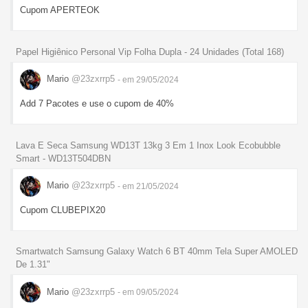
Cupom APERTEOK
Papel Higiênico Personal Vip Folha Dupla - 24 Unidades (Total 168)
Mario
@23zxrrp5
- em 29/05/2024
Add 7 Pacotes e use o cupom de 40%
Lava E Seca Samsung WD13T 13kg 3 Em 1 Inox Look Ecobubble
Smart - WD13T504DBN
Mario
@23zxrrp5
- em 21/05/2024
Cupom CLUBEPIX20
Smartwatch Samsung Galaxy Watch 6 BT 40mm Tela Super AMOLED
De 1.31"
Mario
@23zxrrp5
- em 09/05/2024