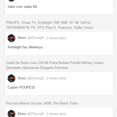
Valor com saldo ML
PHILIPS, Smart TV, Ambilight THE ONE 75" 4K 144 Hz,
75PUG8929/78, P5, DTS Play-Fi, Freesync, Dolby Vision
Mario
@23zxrrp5
- 2 meses
atrás
Ambilight faz diferença
Cantil De Bolso Inox 210 Ml Porta Bebida Portátil Whisky Vodca
Destilados Resistente Elegante Premium
Mario
@23zxrrp5
- 2 meses
atrás
Cupom POUPE15
Piscina Inflável Circular 1400L The Black Tools
Mario
@23zxrrp5
- 3 meses
atrás