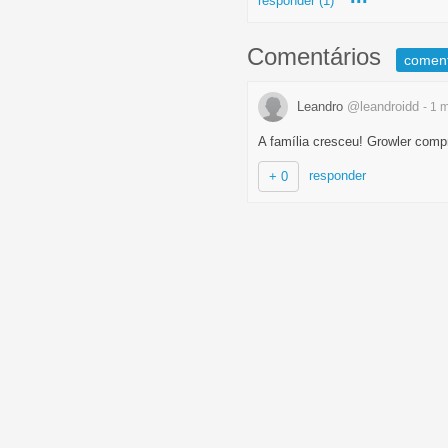
responder (1)
Comentários
comen
Leandro
@leandroidd
- 1 
A família cresceu! Growler comp
responder
+ 0