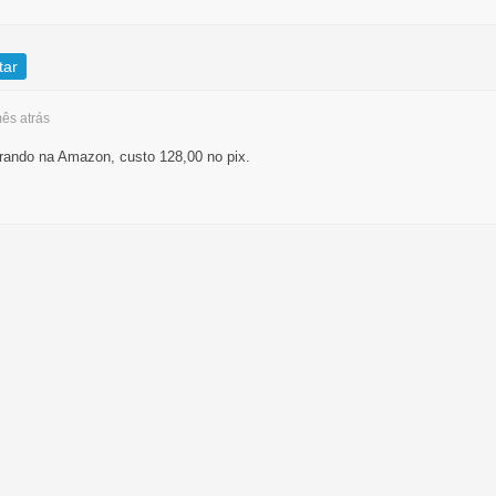
tar
mês
atrás
rando na Amazon, custo 128,00 no pix.