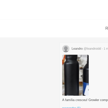
R
Leandro
@leandroidd
- 1 
A família cresceu! Growler comp
...