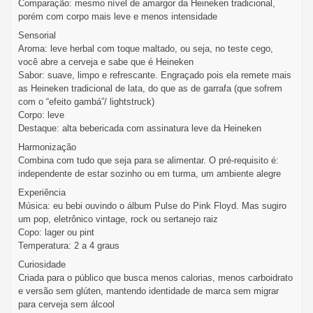
Comparação: mesmo nível de amargor da Heineken tradicional,
porém com corpo mais leve e menos intensidade
Sensorial
Aroma: leve herbal com toque maltado, ou seja, no teste cego,
você abre a cerveja e sabe que é Heineken
Sabor: suave, limpo e refrescante. Engraçado pois ela remete mais
as Heineken tradicional de lata, do que as de garrafa (que sofrem
com o “efeito gambá”/ lightstruck)
Corpo: leve
Destaque: alta bebericada com assinatura leve da Heineken
Harmonização
Combina com tudo que seja para se alimentar. O pré-requisito é:
independente de estar sozinho ou em turma, um ambiente alegre
Experiência
Música: eu bebi ouvindo o álbum Pulse do Pink Floyd. Mas sugiro
um pop, eletrônico vintage, rock ou sertanejo raiz
Copo: lager ou pint
Temperatura: 2 a 4 graus
Curiosidade
Criada para o público que busca menos calorias, menos carboidrato
e versão sem glúten, mantendo identidade de marca sem migrar
para cerveja sem álcool