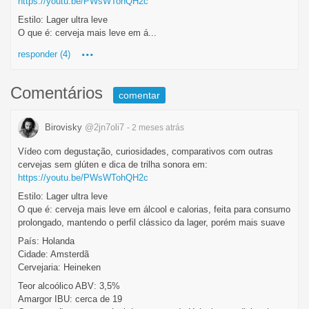
https://youtu.be/PWsWTohQH2c
Estilo: Lager ultra leve
O que é: cerveja mais leve em á...
...
responder (4)
Comentários
comentar
Birovisky
@2jn7oli7
- 2 meses
atrás
Vídeo com degustação, curiosidades, comparativos com outras
cervejas sem glúten e dica de trilha sonora em:
https://youtu.be/PWsWTohQH2c
Estilo: Lager ultra leve
O que é: cerveja mais leve em álcool e calorias, feita para consumo
prolongado, mantendo o perfil clássico da lager, porém mais suave
País: Holanda
Cidade: Amsterdã
Cervejaria: Heineken
Teor alcoólico ABV: 3,5%
Amargor IBU: cerca de 19