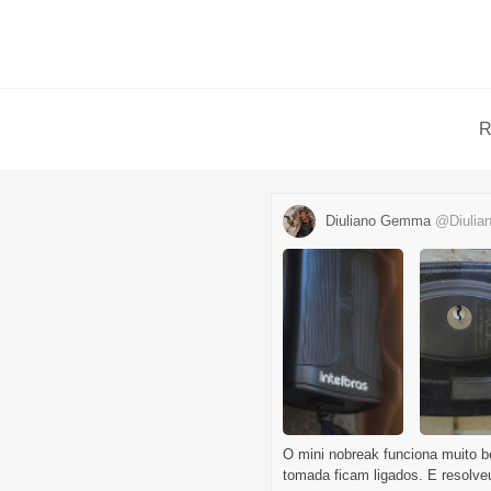
R
Diuliano Gemma
@Diuli
O mini nobreak funciona muito be
tomada ficam ligados. E resolve