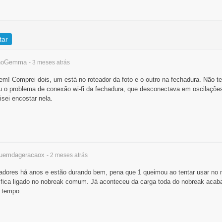
tar
anoGemma
- 3 meses
atrás
m! Comprei dois, um está no roteador da foto e o outro na fechadura. Não te
u o problema de conexão wi-fi da fechadura, que desconectava em oscilações e
isei encostar nela.
uemdageracaox
- 2 meses
atrás
eadores há anos e estão durando bem, pena que 1 queimou ao tentar usar no
e fica ligado no nobreak comum. Já aconteceu da carga toda do nobreak acab
 tempo.