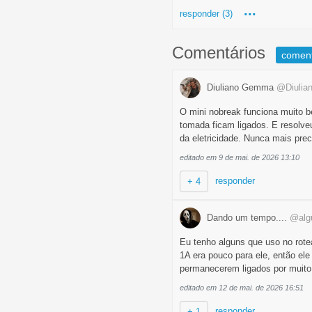
...
responder (3)
Comentários
comen
Diuliano Gemma
@Diuli
O mini nobreak funciona muito be
tomada ficam ligados. E resolve
da eletricidade. Nunca mais prec
editado em 9 de mai. de 2026 13:10
responder
+ 4
Dando um tempo....
@alg
Eu tenho alguns que uso no rot
1A era pouco para ele, então el
permanecerem ligados por muito
editado em 12 de mai. de 2026 16:51
responder
+ 1