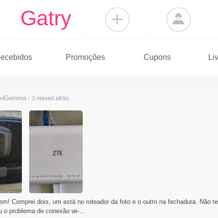
Gatry
ecebidos
Promoções
Cupons
Li
anoGemma
- 3 meses
atrás
m! Comprei dois, um está no roteador da foto e o outro na fechadura. Não te
u o problema de conexão wi-...