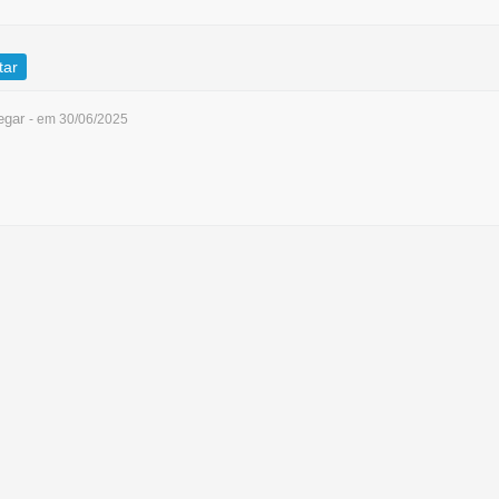
tar
egar
- em 30/06/2025