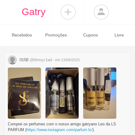
Gatry
Recebidos
Promoções
Cupons
Livre
015B
@bhmyc1ad
- em 13/06/2025
Comprei os perfumes com o nosso amigo gatryano Leo da LS
PARFUM (
https://www.instagram.com/parfum.ls/
).