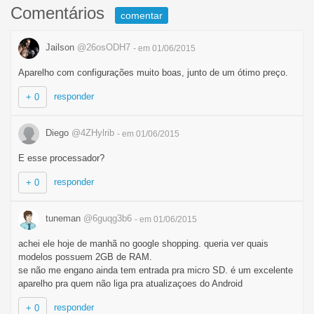
Comentários
comentar
Jailson
@26osODH7
- em 01/06/2015
Aparelho com configurações muito boas, junto de um ótimo preço.
responder
+ 0
Diego
@4ZHylrib
- em 01/06/2015
E esse processador?
responder
+ 0
tuneman
@6guqg3b6
- em 01/06/2015
achei ele hoje de manhã no google shopping. queria ver quais
modelos possuem 2GB de RAM.
se não me engano ainda tem entrada pra micro SD. é um excelente
aparelho pra quem não liga pra atualizaçoes do Android
responder
+ 0