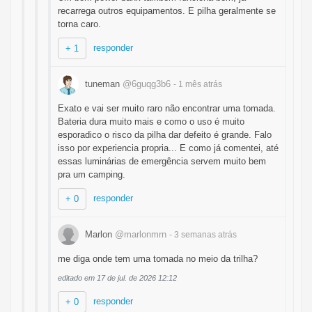
recarrega outros equipamentos. E pilha geralmente se
torna caro.
responder
+ 1
tuneman
@6guqg3b6
- 1 mês
atrás
Exato e vai ser muito raro não encontrar uma tomada.
Bateria dura muito mais e como o uso é muito
esporadico o risco da pilha dar defeito é grande. Falo
isso por experiencia propria... E como já comentei, até
essas luminárias de emergência servem muito bem
pra um camping.
responder
+ 0
Marlon
@marlonmrn
- 3 semanas
atrás
me diga onde tem uma tomada no meio da trilha?
editado em 17 de jul. de 2026 12:12
responder
+ 0