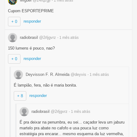
Miguel
@24fqzgji
- 1 mês
atrás
Cupom ESPORTEPRIME
responder
+ 0
radiobrasil
@2rljgvrz
- 1 mês
atrás
150 lumens é pouco, nao?
responder
+ 0
Deyvisson F. R. Almeida
@deyvis
- 1 mês
atrás
É lampião, fera, não é maria bonita.
responder
+ 8
radiobrasil
@2rljgvrz
- 1 mês
atrás
É pra deixar na penumbra, eu sei... caçador leva um jaburu
martelo pra abate no cafofo e usa pouca luz como
estratégia pra encarar... mesmo esquema da luz vermelha,