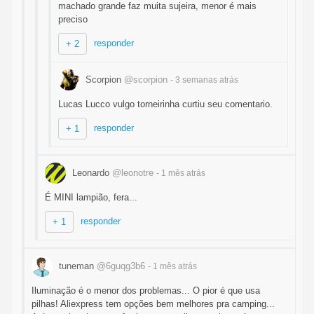
machado grande faz muita sujeira, menor é mais
preciso
responder
+ 2
Scorpion
@scorpion
- 3 semanas
atrás
Lucas Lucco vulgo torneirinha curtiu seu comentario.
responder
+ 1
Leonardo
@leonotre
- 1 mês
atrás
É MINI lampião, fera...
responder
+ 1
tuneman
@6guqg3b6
- 1 mês
atrás
Iluminação é o menor dos problemas... O pior é que usa
pilhas! Aliexpress tem opções bem melhores pra camping...