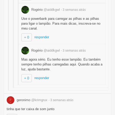
Rogério
@aiddkgwl
- 3 semanas
atrás
Use o powerbank para carregar as pilhas e as pilhas
para ligar o lampião. Para mais dicas, inscreva-se no
meu canal.
responder
+ 0
Rogério
@aiddkgwl
- 3 semanas
atrás
Mas agora sério. Eu tenho esse lampião. Eu também
sempre tenho pilhas carregadas aqui. Quando acaba a
luz, ajuda bastante.
responder
+ 0
geronimo
@krimgrux
- 3 semanas
atrás
tinha que ter caixa de som junto