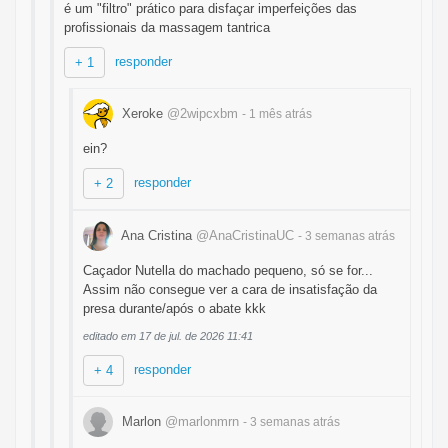
é um "filtro" prático para disfaçar imperfeições das
profissionais da massagem tantrica
responder
+ 1
Xeroke
@2wipcxbm
- 1 mês
atrás
ein?
responder
+ 2
Ana Cristina
@AnaCristinaUC
- 3 semanas
atrás
Caçador Nutella do machado pequeno, só se for...
Assim não consegue ver a cara de insatisfação da
presa durante/após o abate kkk
editado em 17 de jul. de 2026 11:41
responder
+ 4
Marlon
@marlonmrn
- 3 semanas
atrás