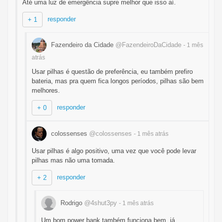
Até uma luz de emergência supre melhor que isso aí.
responder
+ 1
Fazendeiro da Cidade
@FazendeiroDaCidade
- 1 mês
atrás
Usar pilhas é questão de preferência, eu também prefiro
bateria, mas pra quem fica longos períodos, pilhas são bem
melhores.
responder
+ 0
colossenses
@colossenses
- 1 mês
atrás
Usar pilhas é algo positivo, uma vez que você pode levar
pilhas mas não uma tomada.
responder
+ 2
Rodrigo
@4shut3py
- 1 mês
atrás
Um bom power bank também funciona bem, já