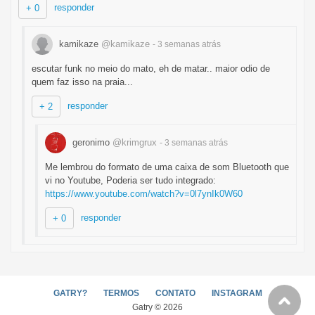
responder
+ 0
kamikaze
@kamikaze
- 3 semanas
atrás
escutar funk no meio do mato, eh de matar.. maior odio de
quem faz isso na praia...
responder
+ 2
geronimo
@krimgrux
- 3 semanas
atrás
Me lembrou do formato de uma caixa de som Bluetooth que
vi no Youtube, Poderia ser tudo integrado:
https://www.youtube.com/watch?v=0l7ynIk0W60
responder
+ 0
GATRY?
TERMOS
CONTATO
INSTAGRAM
Gatry © 2026