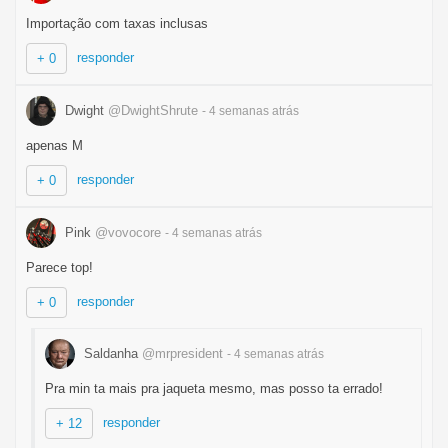
Importação com taxas inclusas
responder
+ 0
Dwight
@DwightShrute
- 4 semanas
atrás
apenas M
responder
+ 0
Pink
@vovocore
- 4 semanas
atrás
Parece top!
responder
+ 0
Saldanha
@mrpresident
- 4 semanas
atrás
Pra min ta mais pra jaqueta mesmo, mas posso ta errado!
responder
+ 12