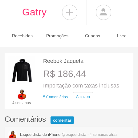
Gatry
Recebidos
Promoções
Cupons
Livre
Reebok Jaqueta
R$ 186,44
Importação com taxas inclusas
Amazon
5 Comentários
4 semanas
Comentários
comentar
Esquerdista de iPhone
@esquerdista
- 4 semanas
atrás