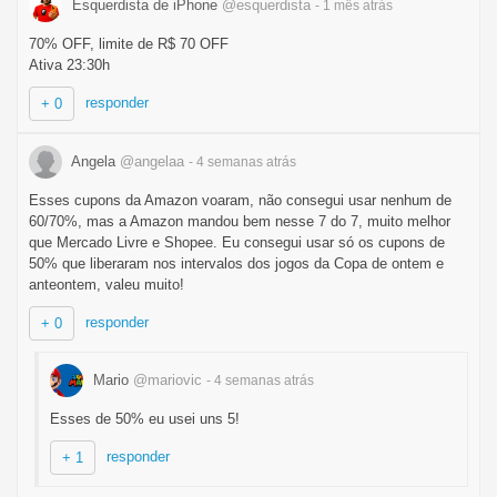
Esquerdista de iPhone
@esquerdista
- 1 mês
atrás
70% OFF, limite de R$ 70 OFF
Ativa 23:30h
responder
+ 0
Angela
@angelaa
- 4 semanas
atrás
Esses cupons da Amazon voaram, não consegui usar nenhum de
60/70%, mas a Amazon mandou bem nesse 7 do 7, muito melhor
que Mercado Livre e Shopee. Eu consegui usar só os cupons de
50% que liberaram nos intervalos dos jogos da Copa de ontem e
anteontem, valeu muito!
responder
+ 0
Mario
@mariovic
- 4 semanas
atrás
Esses de 50% eu usei uns 5!
responder
+ 1