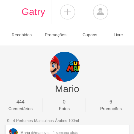
Gatry
Recebidos
Promoções
Cupons
Livre
Mario
444
0
6
Comentários
Fotos
Promoções
Kit 4 Perfumes Masculinos Árabes 100ml
Mario
@mariovic
- 1 semana
atrás