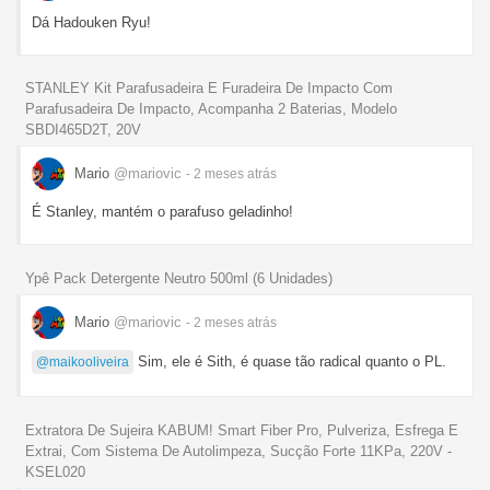
Dá Hadouken Ryu!
STANLEY Kit Parafusadeira E Furadeira De Impacto Com
Parafusadeira De Impacto, Acompanha 2 Baterias, Modelo
SBDI465D2T, 20V
Mario
@mariovic
- 2 meses
atrás
É Stanley, mantém o parafuso geladinho!
Ypê Pack Detergente Neutro 500ml (6 Unidades)
Mario
@mariovic
- 2 meses
atrás
Sim, ele é Sith, é quase tão radical quanto o PL.
@maikooliveira
Extratora De Sujeira KABUM! Smart Fiber Pro, Pulveriza, Esfrega E
Extrai, Com Sistema De Autolimpeza, Sucção Forte 11KPa, 220V -
KSEL020