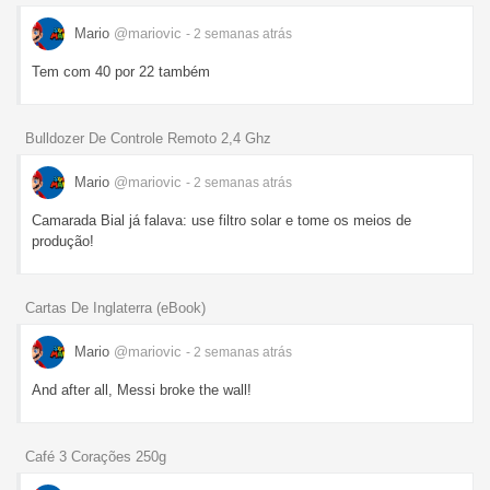
Mario
@mariovic
- 2 semanas
atrás
Tem com 40 por 22 também
Bulldozer De Controle Remoto 2,4 Ghz
Mario
@mariovic
- 2 semanas
atrás
Camarada Bial já falava: use filtro solar e tome os meios de
produção!
Cartas De Inglaterra (eBook)
Mario
@mariovic
- 2 semanas
atrás
And after all, Messi broke the wall!
Café 3 Corações 250g