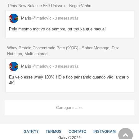
Tênis New Balance 550 Unissex - Bege+Vinho
Mario
@mariovic
- 3 meses
atrás
Pelo mesmo motivo de sempre, ter trouxa que pague!
Whey Protein Concentrado Pote (900G) - Sabor Morango, Dux
Nutrition, Multi-colored
Mario
@mariovic
- 3 meses
atrás
Eu vejo esse whey 100% HD e fico pensando quando vão lançar o
4K.
Carregar mais...
GATRY?
TERMOS
CONTATO
INSTAGRAM
Gatry © 2026