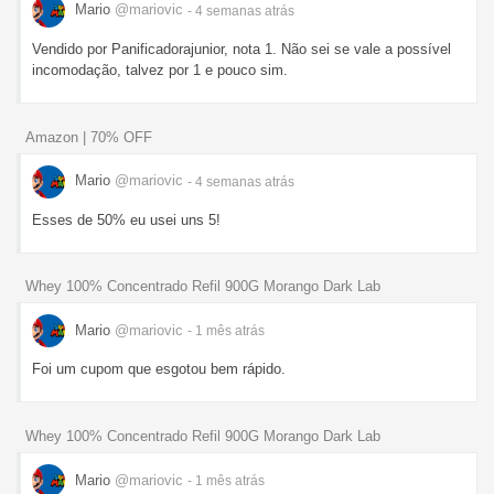
Mario
@mariovic
- 4 semanas
atrás
Vendido por Panificadorajunior, nota 1. Não sei se vale a possível
incomodação, talvez por 1 e pouco sim.
Amazon | 70% OFF
Mario
@mariovic
- 4 semanas
atrás
Esses de 50% eu usei uns 5!
Whey 100% Concentrado Refil 900G Morango Dark Lab
Mario
@mariovic
- 1 mês
atrás
Foi um cupom que esgotou bem rápido.
Whey 100% Concentrado Refil 900G Morango Dark Lab
Mario
@mariovic
- 1 mês
atrás