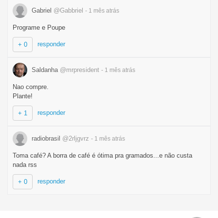
Gabriel
@Gabbriel
- 1 mês
atrás
Programe e Poupe
responder
+ 0
Saldanha
@mrpresident
- 1 mês
atrás
Nao compre.
Plante!
responder
+ 1
radiobrasil
@2rljgvrz
- 1 mês
atrás
Toma café? A borra de café é ótima pra gramados...e não custa
nada rss
responder
+ 0