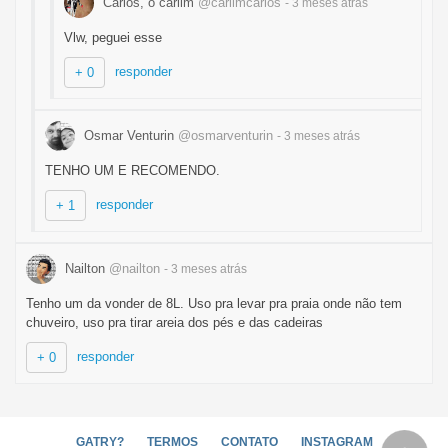
Carlos, o carlim
@carlimcarlos
- 3 meses
atrás
Vlw, peguei esse
responder
+ 0
Osmar Venturin
@osmarventurin
- 3 meses
atrás
TENHO UM E RECOMENDO.
responder
+ 1
Nailton
@nailton
- 3 meses
atrás
Tenho um da vonder de 8L. Uso pra levar pra praia onde não tem
chuveiro, uso pra tirar areia dos pés e das cadeiras
responder
+ 0
GATRY?
TERMOS
CONTATO
INSTAGRAM