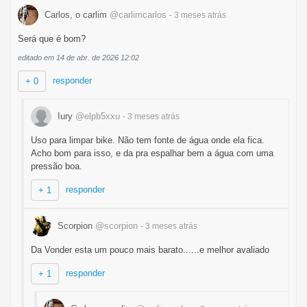
Carlos, o carlim
@carlimcarlos
- 3 meses
atrás
Será que é bom?
editado em 14 de abr. de 2026 12:02
responder
+ 0
Iury
@elpb5xxu
- 3 meses
atrás
Uso para limpar bike. Não tem fonte de água onde ela fica.
Acho bom para isso, e da pra espalhar bem a água com uma
pressão boa.
responder
+ 1
Scorpion
@scorpion
- 3 meses
atrás
Da Vonder esta um pouco mais barato......e melhor avaliado
responder
+ 1