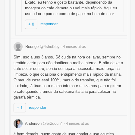
Exato. eu tenho e gosto bastante. dependendo da
moagem do cafe demora ou vai mais rápido. Aqui eu
uso o Lor e parece com o de papel na hora de coar.
responder
+ 0
Rodrigo
@4shut3py
- 4 meses
atrás
Sim, uso a uns 3 anos. Só cuide na hora de lavar, sempre no
sentido certo para não danificar a malha interna. E não deixe o
café secar dentro, senão começa a necessitar mais força na
limpeza, o que ocasiona o entupimento mais rápido da malha.
O meu de casa está 100%, mas o do trabalho, que não foi
cuidado, já tiramos a malha interna e utilizamos para registrar
o café quando tiramos da cafeteira italiana para colocar na
garrafa térmica.
responder
+ 1
Anderson
@er2qoun4
- 4 meses
atrás
é bom demais, quem gosta de usar coador e usa aqueles