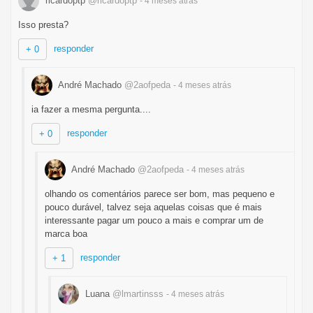
ricardoptp
@ricardoptp
- 4 meses
atrás
Isso presta?
responder
+ 0
André Machado
@2aofpeda
- 4 meses
atrás
ia fazer a mesma pergunta....
responder
+ 0
André Machado
@2aofpeda
- 4 meses
atrás
olhando os comentários parece ser bom, mas pequeno e
pouco durável, talvez seja aquelas coisas que é mais
interessante pagar um pouco a mais e comprar um de
marca boa
responder
+ 1
Luana
@lmartinsss
- 4 meses
atrás