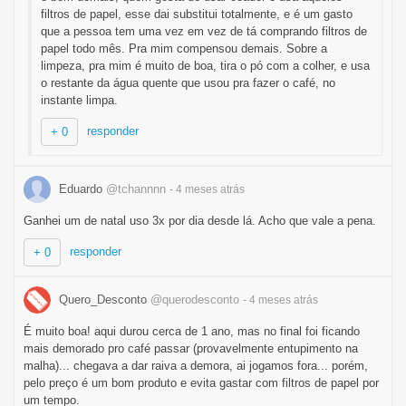
filtros de papel, esse dai substitui totalmente, e é um gasto
que a pessoa tem uma vez em vez de tá comprando filtros de
papel todo mês. Pra mim compensou demais. Sobre a
limpeza, pra mim é muito de boa, tira o pó com a colher, e usa
o restante da água quente que usou pra fazer o café, no
instante limpa.
responder
+ 0
Eduardo
@tchannnn
- 4 meses
atrás
Ganhei um de natal uso 3x por dia desde lá. Acho que vale a pena.
responder
+ 0
Quero_Desconto
@querodesconto
- 4 meses
atrás
É muito boa! aqui durou cerca de 1 ano, mas no final foi ficando
mais demorado pro café passar (provavelmente entupimento na
malha)... chegava a dar raiva a demora, ai jogamos fora... porém,
pelo preço é um bom produto e evita gastar com filtros de papel por
um tempo.