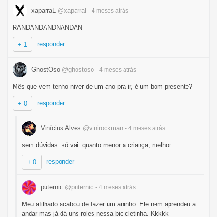
xaparraL
@xaparral
- 4 meses
atrás
RANDANDANDNANDAN
responder
+ 1
GhostOso
@ghostoso
- 4 meses
atrás
Mês que vem tenho niver de um ano pra ir, é um bom presente?
responder
+ 0
Vinícius Alves
@vinirockman
- 4 meses
atrás
sem dúvidas. só vai. quanto menor a criança, melhor.
responder
+ 0
puternic
@puternic
- 4 meses
atrás
Meu afilhado acabou de fazer um aninho. Ele nem aprendeu a
andar mas já dá uns roles nessa bicicletinha. Kkkkk