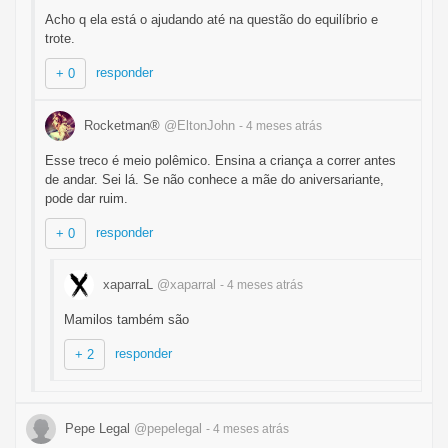
Acho q ela está o ajudando até na questão do equilíbrio e
trote.
responder
+ 0
Rocketman®
@EltonJohn
- 4 meses
atrás
Esse treco é meio polêmico. Ensina a criança a correr antes
de andar. Sei lá. Se não conhece a mãe do aniversariante,
pode dar ruim.
responder
+ 0
xaparraL
@xaparral
- 4 meses
atrás
Mamilos também são
responder
+ 2
Pepe Legal
@pepelegal
- 4 meses
atrás