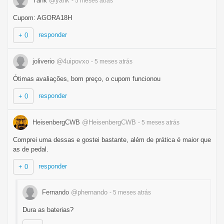
Yank
@yank
- 5 meses
atrás
Cupom: AGORA18H
responder
+ 0
joliverio
@4uipovxo
- 5 meses
atrás
Ótimas avaliações, bom preço, o cupom funcionou
responder
+ 0
HeisenbergCWB
@HeisenbergCWB
- 5 meses
atrás
Comprei uma dessas e gostei bastante, além de prática é maior que
as de pedal.
responder
+ 0
Fernando
@phernando
- 5 meses
atrás
Dura as baterias?