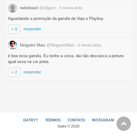
radiobrasil
@2rljgvrz
- 5 meses
atrás
Aguardando a promoção da garrafa da Veja e Playboy.
responder
+ 0
Ninguém Mais
@NinguemMais
- 5 meses
atrás
é boa essa garrafa. Eu tenho a cinza, dai não descasca a pintura
igual essa na cor preta.
responder
+ 2
GATRY?
TERMOS
CONTATO
INSTAGRAM
Gatry © 2026