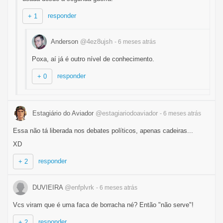
responder
+ 1
Anderson
@4ez8ujsh
- 6 meses
atrás
Poxa, aí já é outro nível de conhecimento.
responder
+ 0
Estagiário do Aviador
@estagiariodoaviador
- 6 meses
atrás
Essa não tá liberada nos debates políticos, apenas cadeiras...
XD
responder
+ 2
DUVIEIRA
@enfplvrk
- 6 meses
atrás
Vcs viram que é uma faca de borracha né? Então "não serve"!
responder
+ 2