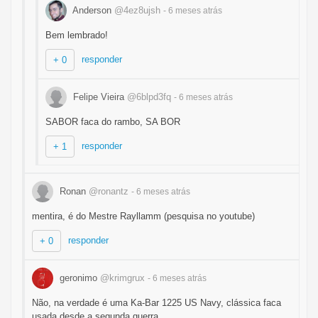
Anderson
@4ez8ujsh
- 6 meses
atrás
Bem lembrado!
responder
+ 0
Felipe Vieira
@6blpd3fq
- 6 meses
atrás
SABOR faca do rambo, SA BOR
responder
+ 1
Ronan
@ronantz
- 6 meses
atrás
mentira, é do Mestre Rayllamm (pesquisa no youtube)
responder
+ 0
geronimo
@krimgrux
- 6 meses
atrás
Não, na verdade é uma Ka-Bar 1225 US Navy, clássica faca
usada desde a segunda guerra.