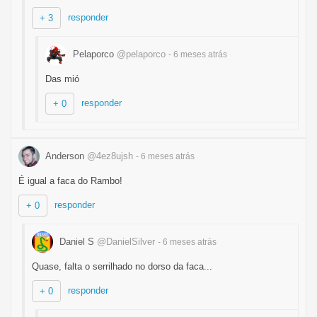
responder
+ 3
Pelaporco
@pelaporco
- 6 meses
atrás
Das mió
responder
+ 0
Anderson
@4ez8ujsh
- 6 meses
atrás
É igual a faca do Rambo!
responder
+ 0
Daniel S
@DanielSilver
- 6 meses
atrás
Quase, falta o serrilhado no dorso da faca...
responder
+ 0