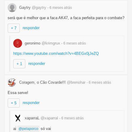
Gaytry
@gaytry
- 6 meses
atrás
será que é melhor que a faca AK47, a faca perfeita para o combate?
responder
+ 7
geronimo
@krimgrux
- 6 meses
atrás
https://www.youtube.com/watch?v=4BEGx0jJeZQ
responder
+ 1
Coragem, o Cão Covarde!!!
@brenohar
- 6 meses
atrás
Essa serve!
responder
+ 5
xaparraL
@xaparral
- 6 meses
atrás
ai
só vai
@pelaporco