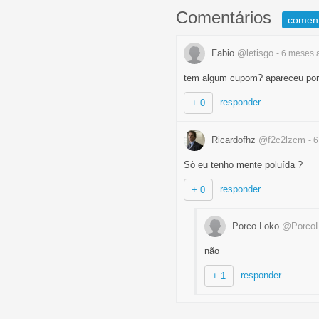
Comentários
comen
Fabio
@letisgo
- 6 meses
tem algum cupom? apareceu por
responder
+ 0
Ricardofhz
@f2c2lzcm
- 
Sò eu tenho mente poluída ?
responder
+ 0
Porco Loko
@Porco
não
responder
+ 1