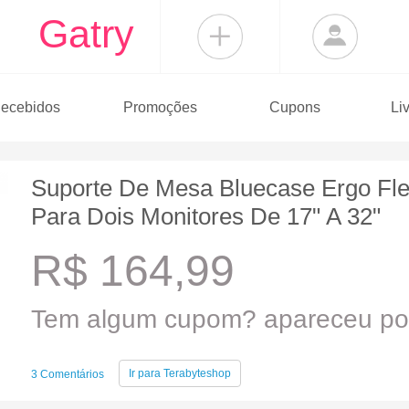
Gatry
ecebidos
Promoções
Cupons
Li
Suporte De Mesa Bluecase Ergo Flex
Para Dois Monitores De 17" A 32"
R$ 164,99
Tem algum cupom? apareceu por
Ir para
Terabyteshop
3 Comentários