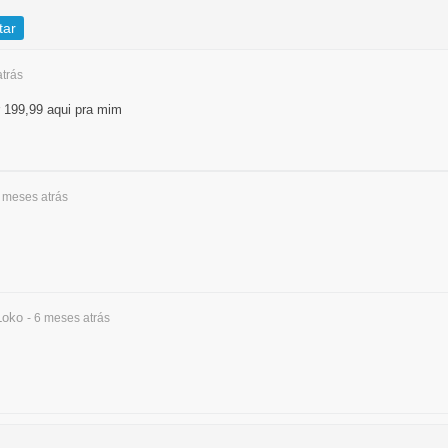
tar
atrás
 199,99 aqui pra mim
6 meses
atrás
Loko
- 6 meses
atrás