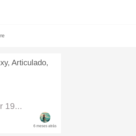
vre
y, Articulado,
 19...
6 meses
atrás