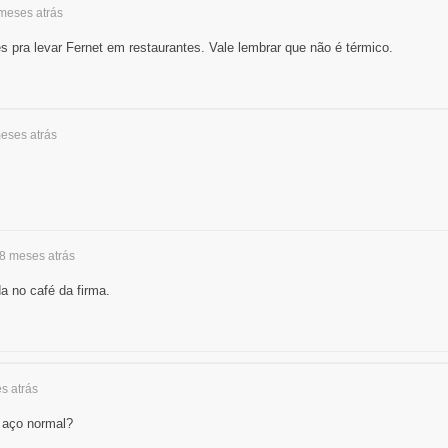
 meses
atrás
s pra levar Fernet em restaurantes. Vale lembrar que não é térmico.
meses
atrás
 8 meses
atrás
a no café da firma.
es
atrás
 aço normal?