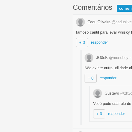
Comentários
comen
Cadu Oliveira
@caduolive
famoso cantil para levar whisky
responder
+ 0
JOãoK
@monoboy
-
Não existe outra utilidade 
responder
+ 0
Gustavo
@2h2o
Você pode usar ele de 
responder
+ 0