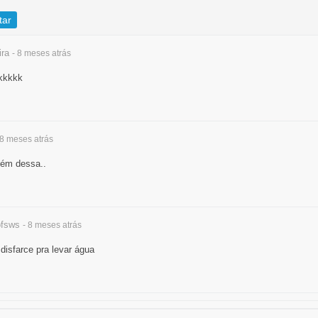
tar
ira
- 8 meses
atrás
 kkkkk
 8 meses
atrás
além dessa..
fsws
- 8 meses
atrás
disfarce pra levar água