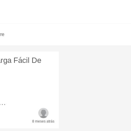
vre
rga Fácil De
..
8 meses
atrás