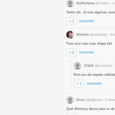
NotMyName
@CwtkS
- 8
Tenho ele. Já usei algumas veze
responder
+ 1
Welinton
@welintonp
- 8 
Para uma vida mais alegre kkk
responder
+ 0
JOãoK
@monoboy
-
Bom pra dar aquela calibrad
responder
+ 1
Bruno
@biglssias
- 8 mes
Qual diferença desse para os de