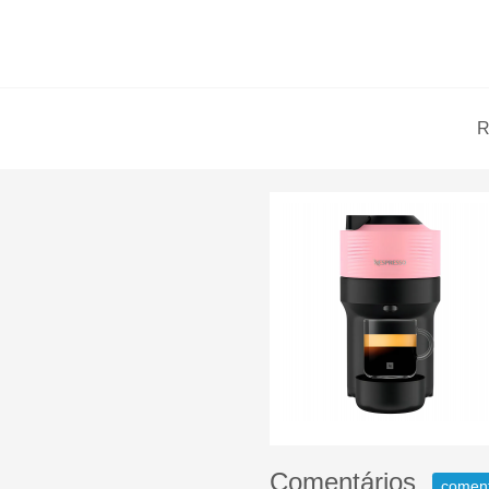
R
Comentários
comen