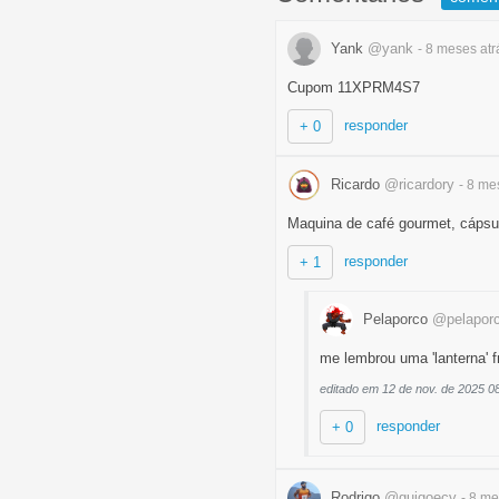
Yank
@yank
- 8 meses
atr
Cupom 11XPRM4S7
responder
+ 0
Ricardo
@ricardory
- 8 m
Maquina de café gourmet, cápsu
responder
+ 1
Pelaporco
@pelapor
me lembrou uma 'lanterna' f
editado em 12 de nov. de 2025 0
responder
+ 0
Rodrigo
@guigoecv
- 8 m