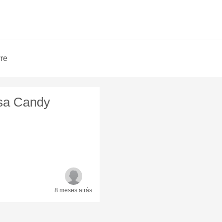
vre
osa Candy
8 meses
atrás