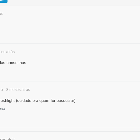
ás
eses
atrás
las carissimas
co
- 8 meses
atrás
reshlight (cuidado pra quem for pesquisar)
8:44
eses
atrás