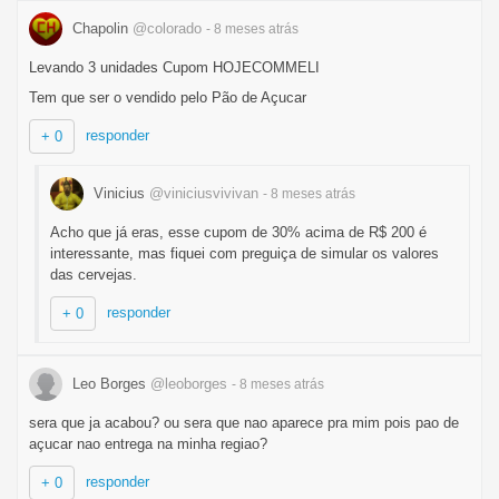
Chapolin
@colorado
- 8 meses
atrás
Levando 3 unidades Cupom HOJECOMMELI
Tem que ser o vendido pelo Pão de Açucar
responder
+ 0
Vinicius
@viniciusvivivan
- 8 meses
atrás
Acho que já eras, esse cupom de 30% acima de R$ 200 é
interessante, mas fiquei com preguiça de simular os valores
das cervejas.
responder
+ 0
Leo Borges
@leoborges
- 8 meses
atrás
sera que ja acabou? ou sera que nao aparece pra mim pois pao de
açucar nao entrega na minha regiao?
responder
+ 0