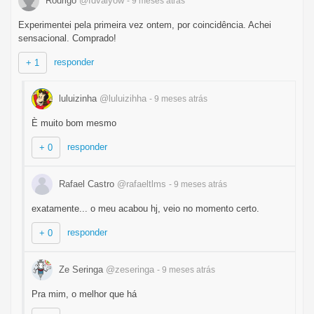
Rodrigo
@fdvaiyow
- 9 meses
atrás
Experimentei pela primeira vez ontem, por coincidência. Achei
sensacional. Comprado!
responder
+ 1
luluizinha
@luluizihha
- 9 meses
atrás
È muito bom mesmo
responder
+ 0
Rafael Castro
@rafaeltlms
- 9 meses
atrás
exatamente... o meu acabou hj, veio no momento certo.
responder
+ 0
Ze Seringa
@zeseringa
- 9 meses
atrás
Pra mim, o melhor que há