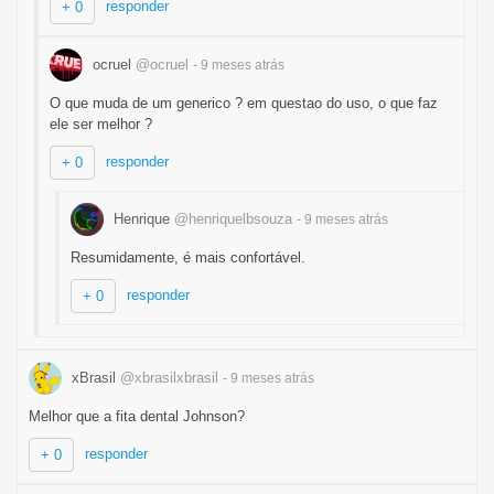
responder
+ 0
ocruel
@ocruel
- 9 meses
atrás
O que muda de um generico ? em questao do uso, o que faz
ele ser melhor ?
responder
+ 0
Henrique
@henriquelbsouza
- 9 meses
atrás
Resumidamente, é mais confortável.
responder
+ 0
xBrasil
@xbrasilxbrasil
- 9 meses
atrás
Melhor que a fita dental Johnson?
responder
+ 0