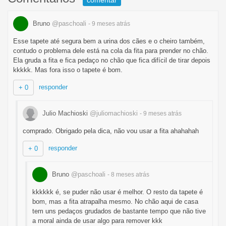
comentar
Bruno
@paschoali
- 9 meses
atrás
Esse tapete até segura bem a urina dos cães e o cheiro também,
contudo o problema dele está na cola da fita para prender no chão.
Ela gruda a fita e fica pedaço no chão que fica difícil de tirar depois
kkkkk. Mas fora isso o tapete é bom.
responder
+ 0
Julio Machioski
@juliomachioski
- 9 meses
atrás
comprado. Obrigado pela dica, não vou usar a fita ahahahah
responder
+ 0
Bruno
@paschoali
- 8 meses
atrás
kkkkkk é, se puder não usar é melhor. O resto da tapete é
bom, mas a fita atrapalha mesmo. No chão aqui de casa
tem uns pedaços grudados de bastante tempo que não tive
a moral ainda de usar algo para remover kkk