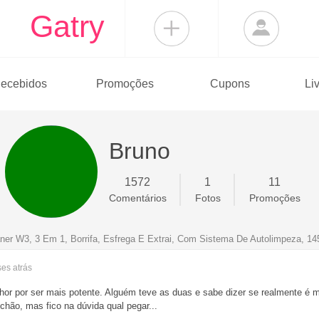
Gatry
ecebidos
Promoções
Cupons
Li
Bruno
1572
1
11
Comentários
Fotos
Promoções
aner W3, 3 Em 1, Borrifa, Esfrega E Extrai, Com Sistema De Autolimpeza, 
ses
atrás
elhor por ser mais potente. Alguém teve as duas e sabe dizer se realmente 
lchão, mas fico na dúvida qual pegar...