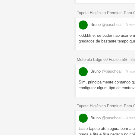
Tapete Higiênico Premium Para 
Bruno
@paschoali
- 8 me
kkkkkk é, se puder não usar é 
grudados de bastante tempo que
Motorola Edge 60 Fusion 5G - 
Bruno
@paschoali
- 9 me
Sim, principalmente contando qu
configurar algum tipo de contra
Tapete Higiênico Premium Para 
Bruno
@paschoali
- 9 me
Esse tapete até segura bem a ur
gruda a fita e fica pedaço no chã