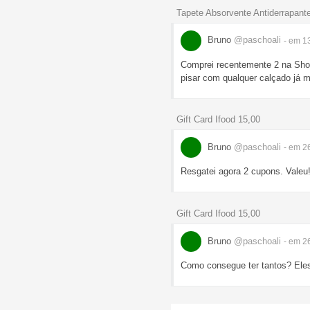
Tapete Absorvente Antiderrapant
Bruno
@paschoali
- em 1
Comprei recentemente 2 na Shope
pisar com qualquer calçado já ma
Gift Card Ifood 15,00
Bruno
@paschoali
- em 2
Resgatei agora 2 cupons. Valeu
Gift Card Ifood 15,00
Bruno
@paschoali
- em 2
Como consegue ter tantos? Eles