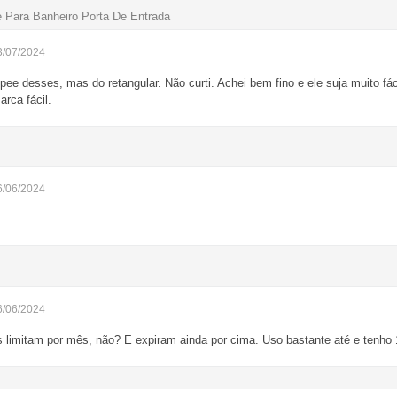
e Para Banheiro Porta De Entrada
3/07/2024
e desses, mas do retangular. Não curti. Achei bem fino e ele suja muito fá
rca fácil.
6/06/2024
!
6/06/2024
 limitam por mês, não? E expiram ainda por cima. Uso bastante até e tenh