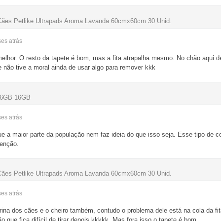
Cães Petlike Ultrapads Aroma Lavanda 60cmx60cm 30 Unid.
ses
atrás
melhor. O resto da tapete é bom, mas a fita atrapalha mesmo. No chão aqui 
 não tive a moral ainda de usar algo para remover kkk
256GB 16GB
ses
atrás
e a maior parte da população nem faz ideia do que isso seja. Esse tipo de co
venção.
Cães Petlike Ultrapads Aroma Lavanda 60cmx60cm 30 Unid.
ses
atrás
ina dos cães e o cheiro também, contudo o problema dele está na cola da fit
o que fica difícil de tirar depois kkkkk. Mas fora isso o tapete é bom.