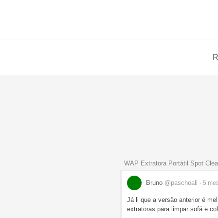
R
WAP Extratora Portátil Spot Cle
Bruno
@paschoali
- 5 me
Já li que a versão anterior é m
extratoras para limpar sofá e co