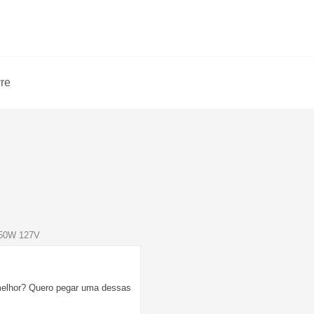
vre
1450W 127V
é melhor? Quero pegar uma dessas