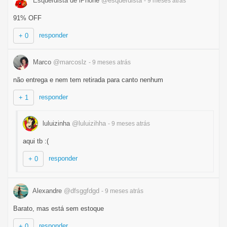
Esquerdista de iPhone
@esquerdista
- 9 meses
atrás
91% OFF
responder
+ 0
Marco
@marcoslz
- 9 meses
atrás
não entrega e nem tem retirada para canto nenhum
responder
+ 1
luluizinha
@luluizihha
- 9 meses
atrás
aqui tb :(
responder
+ 0
Alexandre
@dfsggfdgd
- 9 meses
atrás
Barato, mas está sem estoque
responder
+ 0