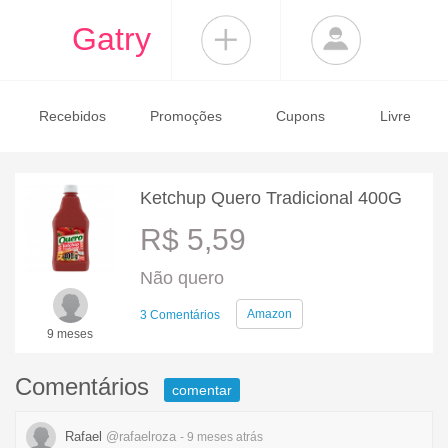
Gatry
Recebidos
Promoções
Cupons
Livre
Ketchup Quero Tradicional 400G
R$ 5,59
Não quero
Amazon
3 Comentários
9 meses
Comentários
comentar
Rafael
@rafaelroza
- 9 meses
atrás