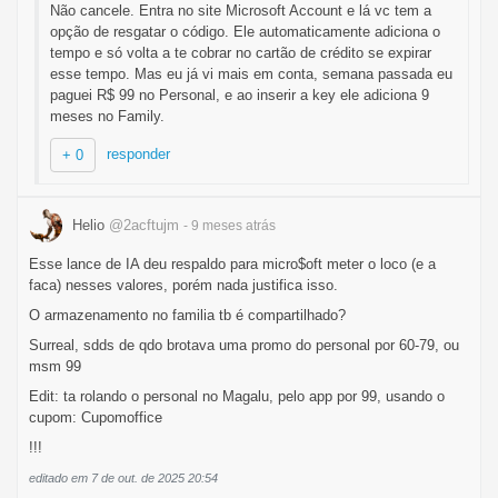
Não cancele. Entra no site Microsoft Account e lá vc tem a
opção de resgatar o código. Ele automaticamente adiciona o
tempo e só volta a te cobrar no cartão de crédito se expirar
esse tempo. Mas eu já vi mais em conta, semana passada eu
paguei R$ 99 no Personal, e ao inserir a key ele adiciona 9
meses no Family.
responder
+ 0
Helio
@2acftujm
- 9 meses
atrás
Esse lance de IA deu respaldo para micro$oft meter o loco (e a
faca) nesses valores, porém nada justifica isso.
O armazenamento no familia tb é compartilhado?
Surreal, sdds de qdo brotava uma promo do personal por 60-79, ou
msm 99
Edit: ta rolando o personal no Magalu, pelo app por 99, usando o
cupom: Cupomoffice
!!!
editado em 7 de out. de 2025 20:54