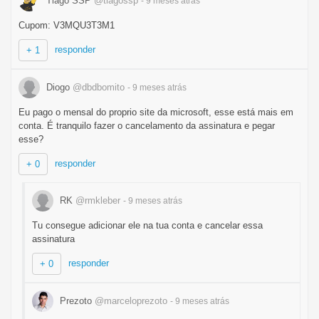
Tiago SSP
@tiagossp
- 9 meses
atrás
Cupom: V3MQU3T3M1
responder
+ 1
Diogo
@dbdbomito
- 9 meses
atrás
Eu pago o mensal do proprio site da microsoft, esse está mais em
conta. É tranquilo fazer o cancelamento da assinatura e pegar
esse?
responder
+ 0
RK
@rmkleber
- 9 meses
atrás
Tu consegue adicionar ele na tua conta e cancelar essa
assinatura
responder
+ 0
Prezoto
@marceloprezoto
- 9 meses
atrás