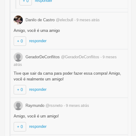
responder
+ 0
Danilo de Castro
@elecbull
- 9 meses
atrás
Amigo, você é uma amigo
responder
+ 0
GeradorDeConflitos
@GeradorDeConflitos
- 9 meses
atrás
Tive que sair da cama para poder fazer essa compra! Amigo,
você é realmente um amigo!
responder
+ 0
Raymundo
@rssneto
- 9 meses
atrás
Amigo, você é um amigo!
responder
+ 0