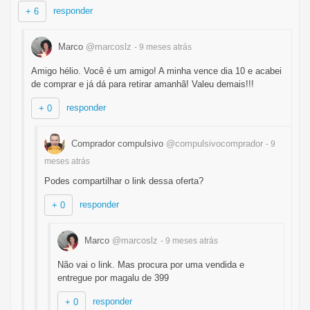
responder
+ 6
Marco
@marcoslz
- 9 meses
atrás
Amigo hélio. Você é um amigo! A minha vence dia 10 e acabei
de comprar e já dá para retirar amanhã! Valeu demais!!!
responder
+ 0
Comprador compulsivo
@compulsivocomprador
- 9
meses
atrás
Podes compartilhar o link dessa oferta?
responder
+ 0
Marco
@marcoslz
- 9 meses
atrás
Não vai o link. Mas procura por uma vendida e
entregue por magalu de 399
responder
+ 0