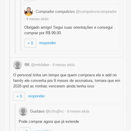
Comprador compulsivo
@compulsivocomprador
- 9 meses
atrás
Obrigado amigo! Segui suas orientações e consegui
comprar por R$ 99,00.
responder
+ 0
RK
@rmkleber
- 9 meses
atrás
O personal tinha um tempo que quem comprava ele e add no
family ele convertia pra 9 meses de assinatura, tomara que em
2028 qnd as minhas vencerem ainda tenha isso
responder
+ 0
Gustavo
@crfxq0vc
- 9 meses
atrás
Pode comprar agora que já extende