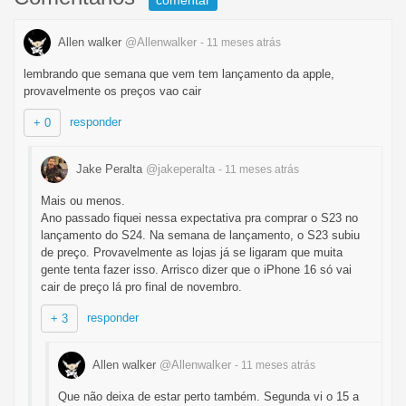
comentar
Allen walker
@Allenwalker
- 11 meses
atrás
lembrando que semana que vem tem lançamento da apple,
provavelmente os preços vao cair
responder
+ 0
Jake Peralta
@jakeperalta
- 11 meses
atrás
Mais ou menos.
Ano passado fiquei nessa expectativa pra comprar o S23 no
lançamento do S24. Na semana de lançamento, o S23 subiu
de preço. Provavelmente as lojas já se ligaram que muita
gente tenta fazer isso. Arrisco dizer que o iPhone 16 só vai
cair de preço lá pro final de novembro.
responder
+ 3
Allen walker
@Allenwalker
- 11 meses
atrás
Que não deixa de estar perto também. Segunda vi o 15 a