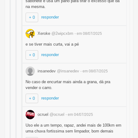
sabonete e usa um pano para tirar o excesso que dá
na mesma.
responder
+ 0
Xeroke
@2wipcxbm
- em 08/07/2025
e se tiver mais curta, vai a pé
responder
+ 0
insanedev
@insanedev
- em 08/07/2025
No caso de encurtar mais ainda a grana, dá pra
vender o carro.
responder
+ 0
ocruel
@ocruel
- em 04/07/2025
Uso ele a um tempo, rapaz, andei mais de 100km em
uma chuva fortissima sem limpador, bom demais