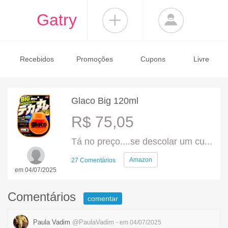
Gatry
Recebidos
Promoções
Cupons
Livre
Glaco Big 120ml
R$ 75,05
Tá no preço....se descolar um cu...
Amazon
27 Comentários
em 04/07/2025
Comentários
comentar
Paula Vadim
@PaulaVadim
- em 04/07/2025