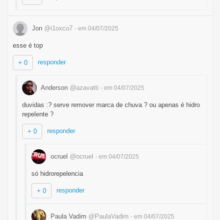
Jon
@i1oxco7
- em 04/07/2025
esse é top
responder
+ 0
Anderson
@azavatti
- em 04/07/2025
duvidas :? serve remover marca de chuva ? ou apenas é hidro
repelente ?
responder
+ 0
ocruel
@ocruel
- em 04/07/2025
só hidrorepelencia
responder
+ 0
Paula Vadim
@PaulaVadim
- em 04/07/2025