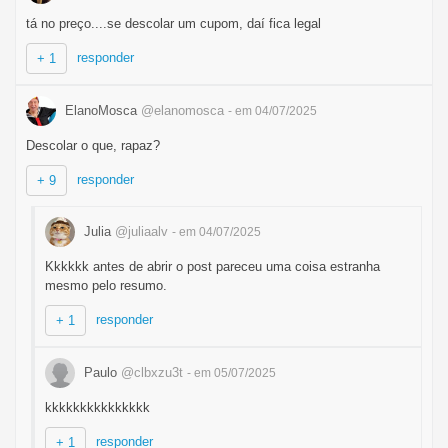
tá no preço....se descolar um cupom, daí fica legal
responder
+ 1
ElanoMosca
@elanomosca
- em 04/07/2025
Descolar o que, rapaz?
responder
+ 9
Julia
@juliaalv
- em 04/07/2025
Kkkkkk antes de abrir o post pareceu uma coisa estranha
mesmo pelo resumo.
responder
+ 1
Paulo
@clbxzu3t
- em 05/07/2025
kkkkkkkkkkkkkkk
responder
+ 1