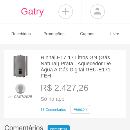
Gatry
Recebidos
Promoções
Cupons
Livre
Rinnai E17-17 Litros GN (Gás
Natural) Prata - Aquecedor De
Água A Gás Digital REU-E171
FEH
R$ 2.427,26
em 02/07/2025
Só no app
Amazon
18 Comentários
Comentários
comentar