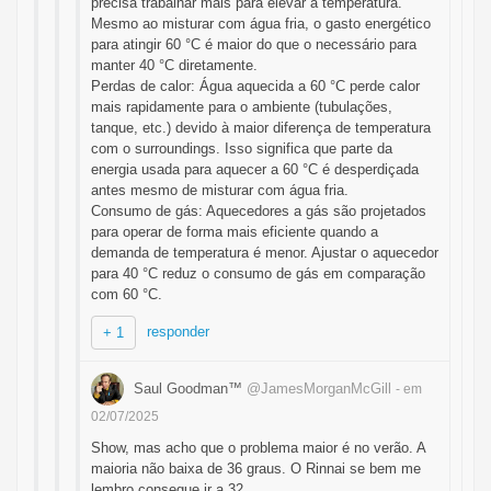
precisa trabalhar mais para elevar a temperatura.
Mesmo ao misturar com água fria, o gasto energético
para atingir 60 °C é maior do que o necessário para
manter 40 °C diretamente.
Perdas de calor: Água aquecida a 60 °C perde calor
mais rapidamente para o ambiente (tubulações,
tanque, etc.) devido à maior diferença de temperatura
com o surroundings. Isso significa que parte da
energia usada para aquecer a 60 °C é desperdiçada
antes mesmo de misturar com água fria.
Consumo de gás: Aquecedores a gás são projetados
para operar de forma mais eficiente quando a
demanda de temperatura é menor. Ajustar o aquecedor
para 40 °C reduz o consumo de gás em comparação
com 60 °C.
responder
+ 1
Saul Goodman™
@JamesMorganMcGill
- em
02/07/2025
Show, mas acho que o problema maior é no verão. A
maioria não baixa de 36 graus. O Rinnai se bem me
lembro consegue ir a 32