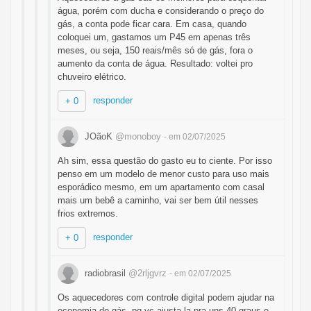
água, porém com ducha e considerando o preço do
gás, a conta pode ficar cara. Em casa, quando
coloquei um, gastamos um P45 em apenas três
meses, ou seja, 150 reais/mês só de gás, fora o
aumento da conta de água. Resultado: voltei pro
chuveiro elétrico.
responder
+ 0
JOãoK
@monoboy
- em 02/07/2025
Ah sim, essa questão do gasto eu to ciente. Por isso
penso em um modelo de menor custo para uso mais
esporádico mesmo, em um apartamento com casal
mais um bebê a caminho, vai ser bem útil nesses
frios extremos.
responder
+ 0
radiobrasil
@2rljgvrz
- em 02/07/2025
Os aquecedores com controle digital podem ajudar na
economia do gás, pq vc ajusta la pra uns 40 graus e