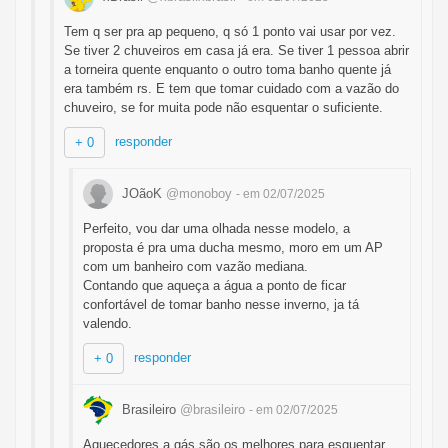
Tem q ser pra ap pequeno, q só 1 ponto vai usar por vez.
Se tiver 2 chuveiros em casa já era. Se tiver 1 pessoa abrir
a torneira quente enquanto o outro toma banho quente já
era também rs. E tem que tomar cuidado com a vazão do
chuveiro, se for muita pode não esquentar o suficiente.
responder
+ 0
JOãoK
@monoboy
- em 02/07/2025
Perfeito, vou dar uma olhada nesse modelo, a
proposta é pra uma ducha mesmo, moro em um AP
com um banheiro com vazão mediana.
Contando que aqueça a água a ponto de ficar
confortável de tomar banho nesse inverno, ja tá
valendo.
responder
+ 0
Brasileiro
@brasileiro
- em 02/07/2025
Aquecedores a gás são os melhores para esquentar