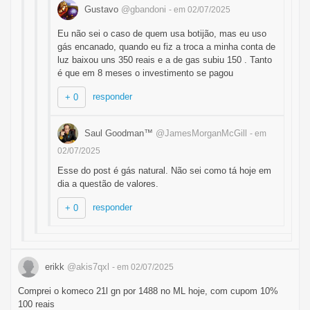
Gustavo
@gbandoni
- em 02/07/2025
Eu não sei o caso de quem usa botijão, mas eu uso
gás encanado, quando eu fiz a troca a minha conta de
luz baixou uns 350 reais e a de gas subiu 150 . Tanto
é que em 8 meses o investimento se pagou
responder
+ 0
Saul Goodman™
@JamesMorganMcGill
- em
02/07/2025
Esse do post é gás natural. Não sei como tá hoje em
dia a questão de valores.
responder
+ 0
erikk
@akis7qxl
- em 02/07/2025
Comprei o komeco 21l gn por 1488 no ML hoje, com cupom 10%
100 reais