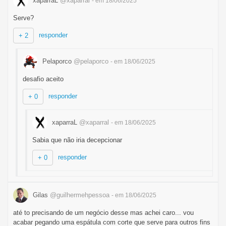
xaparraL
@xaparral
- em 18/06/2025
Serve?
responder
+ 2
Pelaporco
@pelaporco
- em 18/06/2025
desafio aceito
responder
+ 0
xaparraL
@xaparral
- em 18/06/2025
Sabia que não iria decepcionar
responder
+ 0
Gilas
@guilhermehpessoa
- em 18/06/2025
até to precisando de um negócio desse mas achei caro... vou
acabar pegando uma espátula com corte que serve para outros fins