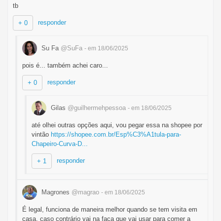
tb
responder
+ 0
Su Fa
@SuFa
- em 18/06/2025
pois é... também achei caro...
responder
+ 0
Gilas
@guilhermehpessoa
- em 18/06/2025
até olhei outras opções aqui, vou pegar essa na shopee por
vintão
https://shopee.com.br/Esp%C3%A1tula-para-
Chapeiro-Curva-D...
responder
+ 1
Magrones
@magrao
- em 18/06/2025
É legal, funciona de maneira melhor quando se tem visita em
casa, caso contrário vai na faca que vai usar para comer a