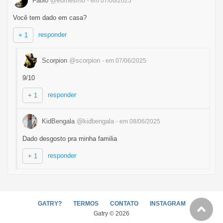
Fabio
@eumesmo
- em 07/06/2025
Você tem dado em casa?
responder
+ 1
Scorpion
@scorpion
- em 07/06/2025
9/10
responder
+ 1
KidBengala
@kidbengala
- em 08/06/2025
Dado desgosto pra minha familia
responder
+ 1
GATRY?
TERMOS
CONTATO
INSTAGRAM
Gatry © 2026