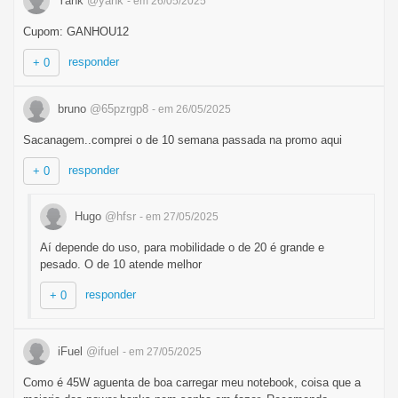
Yank
@yank
- em 26/05/2025
Cupom: GANHOU12
responder
+ 0
bruno
@65pzrgp8
- em 26/05/2025
Sacanagem..comprei o de 10 semana passada na promo aqui
responder
+ 0
Hugo
@hfsr
- em 27/05/2025
Aí depende do uso, para mobilidade o de 20 é grande e
pesado. O de 10 atende melhor
responder
+ 0
iFuel
@ifuel
- em 27/05/2025
Como é 45W aguenta de boa carregar meu notebook, coisa que a