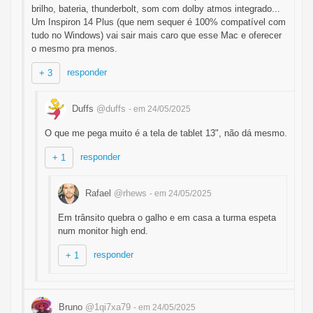
brilho, bateria, thunderbolt, som com dolby atmos integrado...
Um Inspiron 14 Plus (que nem sequer é 100% compatível com
tudo no Windows) vai sair mais caro que esse Mac e oferecer
o mesmo pra menos.
responder
+ 3
Duffs
@duffs
- em 24/05/2025
O que me pega muito é a tela de tablet 13", não dá mesmo.
responder
+ 1
Rafael
@rhews
- em 24/05/2025
Em trânsito quebra o galho e em casa a turma espeta
num monitor high end.
responder
+ 1
Bruno
@1qi7xa79
- em 24/05/2025