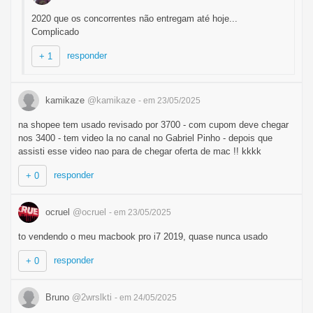
2020 que os concorrentes não entregam até hoje...
Complicado
responder
+ 1
kamikaze
@kamikaze
- em 23/05/2025
na shopee tem usado revisado por 3700 - com cupom deve chegar
nos 3400 - tem video la no canal no Gabriel Pinho - depois que
assisti esse video nao para de chegar oferta de mac !! kkkk
responder
+ 0
ocruel
@ocruel
- em 23/05/2025
to vendendo o meu macbook pro i7 2019, quase nunca usado
responder
+ 0
Bruno
@2wrslkti
- em 24/05/2025