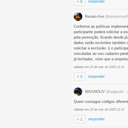
responder
+ 6
Renato Axe
@renatomac
Conforme as políticas implement
participante poderá solicitar a
pela promoção, ficando desde já
dados serão excluídos também d
solicitar a exclusão: i) o parti
vinculadas ao seu cadastro perd
já fechadas, visto que a empres
editado em 23 de mai. de 2025 11:12
responder
+ 0
WAGNOLIV
@wagnoliv
-
Quem conseguir códigos diferente
editado em 23 de mai. de 2025 11:13
responder
+ 1