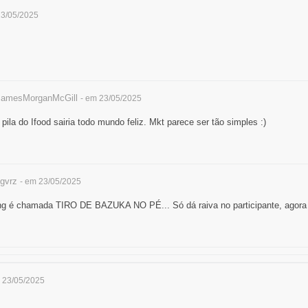
23/05/2025
amesMorganMcGill
- em 23/05/2025
a do Ifood sairia todo mundo feliz. Mkt parece ser tão simples :)
jgvrz
- em 23/05/2025
g é chamada TIRO DE BAZUKA NO PÉ... Só dá raiva no participante, agora 
 23/05/2025