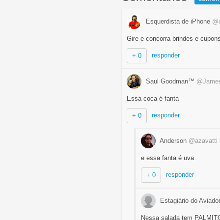
Esquerdista de iPhone
@e
Gire e concorra brindes e cupon
responder
+ 0
Saul Goodman™
@James
Essa coca é fanta
responder
+ 0
Anderson
@azavatti
e essa fanta é uva
responder
+ 0
Estagiário do Aviado
Nessa salada tem PALMIT