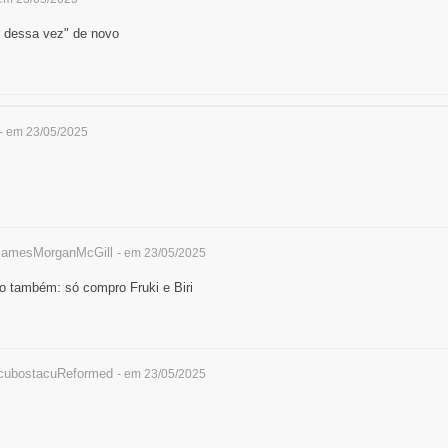
i dessa vez" de novo
- em 23/05/2025
amesMorganMcGill
- em 23/05/2025
o também: só compro Fruki e Biri
ubostacuReformed
- em 23/05/2025