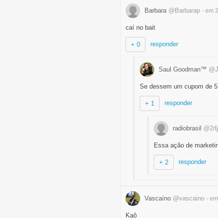
Barbara
@Barbarap
- em 
caí no bait
responder
+ 0
Saul Goodman™
@J
Se dessem um cupom de 5 pil
responder
+ 1
radiobrasil
@2rl
Essa ação de marketin
responder
+ 2
Vascaíno
@vascaino
- em
Kaô