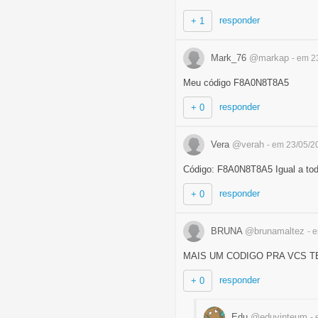
responder
+ 1
Mark_76
@markap
- em 2
Meu código F8A0N8T8A5
responder
+ 0
Vera
@verah
- em 23/05/2
Código: F8A0N8T8A5 Igual a tod
responder
+ 0
BRUNA
@brunamaltez
- 
MAIS UM CODIGO PRA VCS T
responder
+ 0
Edu
@eduvinteum
-