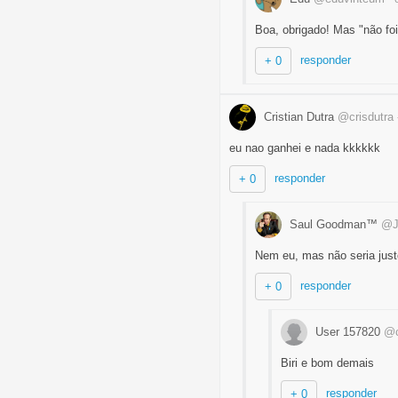
Boa, obrigado! Mas "não fo
responder
+ 0
Cristian Dutra
@crisdutra
eu nao ganhei e nada kkkkkk
responder
+ 0
Saul Goodman™
@J
Nem eu, mas não seria just
responder
+ 0
User 157820
@c
Biri e bom demais
responder
+ 0