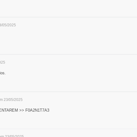
3/05/2025
025
os.
em 23/05/2025
ENTAREM >> F0A2N1T7A3
 em 23/05/2025