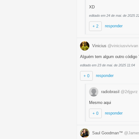
XD
editado em 24 de mai. de 2025 2
responder
+ 2
Vinicius
@viniciusvivivan
Alguém tem algum outro código 
editado em 23 de mai. de 2025 11:04
responder
+ 0
radiobrasil
@2rljgvrz
Mesmo aqui
responder
+ 0
Saul Goodman™
@James