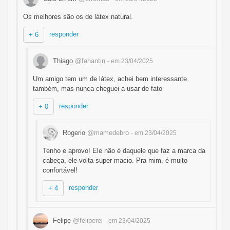
Os melhores são os de látex natural.
responder
+ 6
Thiago
@fahantin
- em 23/04/2025
Um amigo tem um de látex, achei bem interessante
também, mas nunca cheguei a usar de fato
responder
+ 0
Rogerio
@mamedebro
- em 23/04/2025
Tenho e aprovo! Ele não é daquele que faz a marca da
cabeça, ele volta super macio. Pra mim, é muito
confortável!
responder
+ 4
Felipe
@feliperei
- em 23/04/2025