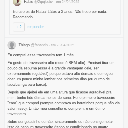
Fabio
@2qojkx5v
- em 24/04/2025
Eu uso os de Natual Látex a 3 anos. Não troco por nada.
Recomendo.
responder
+ 2
Thiago
@fahantin
- em 23/04/2025
Eu comprei esse travesseiro tem 1 mês.
Eu gosto de travesseiro alto (esse é BEM alto). Precisei tirar um
pouco da espuma (essa é a grande vantagem dele, ser
extremamente regulável) porque estava alto demais e começou
doer um pouco minha lombar nos primeiros dias (eu durmo de
lado/barriga para baixo).
Depois que ajeitei ele em uma altura que ficasse agradável pra
mim, tenho tido ótimas noites de sono. Foi o primeiro travesseiro
"caro" que comprei (sempre comprava os baratinhos porque não via
valor nisso). Então meu conselho é, comprem, é um ótimo
travesseiro.
Sobre ser geladinho ou não, sinceramente eu não consigo notar
isso de nenhum travesseiro (tenho ar condicionado no quarto