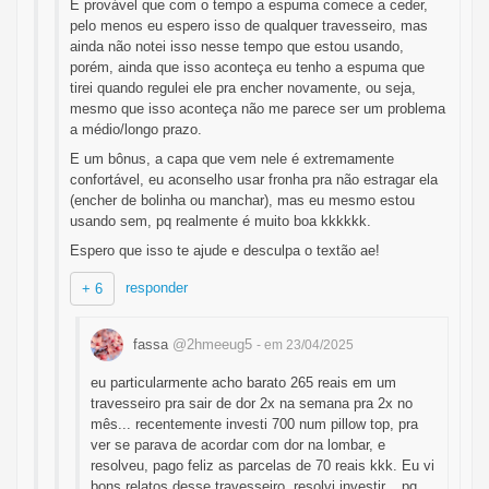
É provável que com o tempo a espuma comece a ceder,
pelo menos eu espero isso de qualquer travesseiro, mas
ainda não notei isso nesse tempo que estou usando,
porém, ainda que isso aconteça eu tenho a espuma que
tirei quando regulei ele pra encher novamente, ou seja,
mesmo que isso aconteça não me parece ser um problema
a médio/longo prazo.
E um bônus, a capa que vem nele é extremamente
confortável, eu aconselho usar fronha pra não estragar ela
(encher de bolinha ou manchar), mas eu mesmo estou
usando sem, pq realmente é muito boa kkkkkk.
Espero que isso te ajude e desculpa o textão ae!
responder
+ 6
fassa
@2hmeeug5
- em 23/04/2025
eu particularmente acho barato 265 reais em um
travesseiro pra sair de dor 2x na semana pra 2x no
mês... recentemente investi 700 num pillow top, pra
ver se parava de acordar com dor na lombar, e
resolveu, pago feliz as parcelas de 70 reais kkk. Eu vi
bons relatos desse travesseiro, resolvi investir... pq