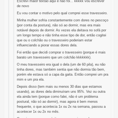
Escrevi maior textão aqui e não foi... kkkkk vou escrever
de novo
Eu vou contar o motivo pelo qual comprei esse travesseiro.
Minha mulher sofria constantemente com dores no pescoço
(por conta da postura), não só ao dormir, mas era mais
notável depois de dormir. As vezes ela deitava no sofá por
um longo tempo e não tinha esse tipo de dor, então cogitei
que ou o colchão ou o travesseiro poderiam estar
influenciando a piorar essas dores dela.
Foi então que decidi comprar o travesseiro (porque é mais
barato um travesseiro que um colchão kkkkkkk).
O meu travesseiro era igual o dela (um de 60 pila), eu não
tinha dores, mas também sentia que não dormia tão bem,
porém ele estava só a capa da gaita. Então comprei um pra
mim e um pra ela.
Depois disso (tem mais ou menos 30 dias que estamos
usando), as dores dela diminuíram uns 95%. Vez ou outra
ela ainda tem (porque como falei, não é um problema
postural, não só ao dormir), mas agora é bem menos
frequente, o que acontecia 1x ou 2x na semana, passou a
acontecer 1x ou 2x no mês.