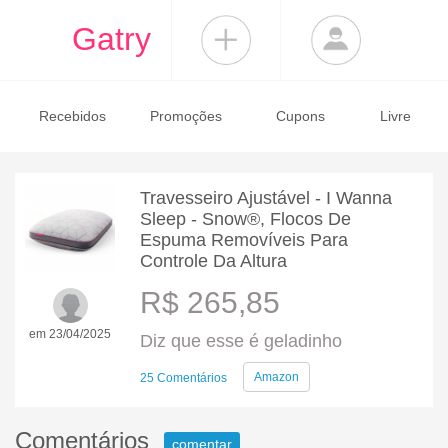
Gatry
Recebidos
Promoções
Cupons
Livre
Travesseiro Ajustável - I Wanna
Sleep - Snow®, Flocos De
Espuma Removíveis Para
Controle Da Altura
R$ 265,85
em 23/04/2025
Diz que esse é geladinho
Amazon
25 Comentários
Comentários
comentar