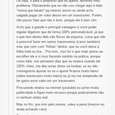
Ou seja, o para o propósito que eu queria, resolveu meu
problema. Obviamente que eu não vou chegar aqui e falar
"nossa que barato" pq mesmo assim eu ainda acho
salgado pagar um valor desse em um travesseiro. Porém,
não posso falar que não é bom, porque ele é bom sim.
Acho que a grande e principal vantagem é você poder
regular digamos que de forma 100% personalizável, já que
o que tem dentro dele são flocos de espuma, coisa que não
é possível fazer em outros travesseiros (caros também)
mas que vem com "folhas" dentro, que ou você deixa a
folha toda ou tira... Pra mim, isso foi o que mais pesou ao
escolher ele e vi isso fazendo sentido na prática, porque
como falei, nos primeiros dias que eu estava usando ele
100% cheio, me deu umas dores na lombar, se eu não
conseguisse ajustar ou se o ajuste ficasse muito baixo
(odeio travesseiro muito baixo) eu já iria me arrepender de
ter gasto esse valor em um travesseiro.
Procurando relatos na internet (youtube) eu achei muita
publicidade e fiquei meio receoso porque praticamente não
vi nenhum relato real.
Mas no fim, pra mim pelo menos, valeu a pena (mesmo eu
ainda achando caro).