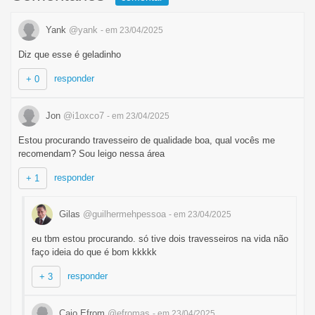
Yank
@yank
- em 23/04/2025
Diz que esse é geladinho
responder
+ 0
Jon
@i1oxco7
- em 23/04/2025
Estou procurando travesseiro de qualidade boa, qual vocês me
recomendam? Sou leigo nessa área
responder
+ 1
Gilas
@guilhermehpessoa
- em 23/04/2025
eu tbm estou procurando. só tive dois travesseiros na vida não
faço ideia do que é bom kkkkk
responder
+ 3
Caio Efrom
@efromas
- em 23/04/2025