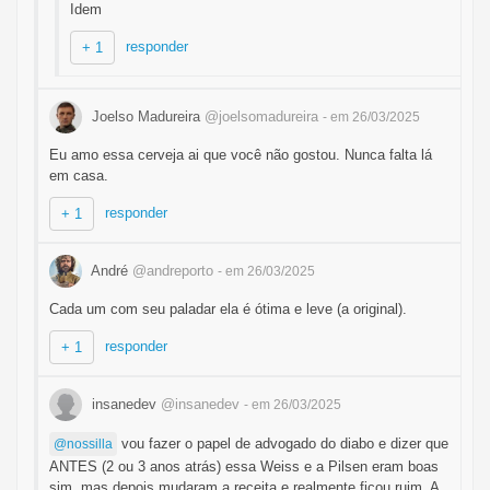
Idem
responder
+ 1
Joelso Madureira
@joelsomadureira
- em 26/03/2025
Eu amo essa cerveja ai que você não gostou. Nunca falta lá
em casa.
responder
+ 1
André
@andreporto
- em 26/03/2025
Cada um com seu paladar ela é ótima e leve (a original).
responder
+ 1
insanedev
@insanedev
- em 26/03/2025
vou fazer o papel de advogado do diabo e dizer que
@nossilla
ANTES (2 ou 3 anos atrás) essa Weiss e a Pilsen eram boas
sim, mas depois mudaram a receita e realmente ficou ruim. A