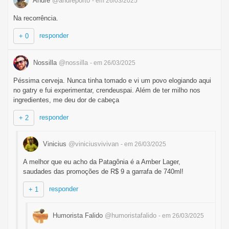
André
@andreporto
- em 26/03/2025
Na recorrência.
responder
+ 0
Nossilla
@nossilla
- em 26/03/2025
Péssima cerveja. Nunca tinha tomado e vi um povo elogiando aqui
no gatry e fui experimentar, crendeuspai. Além de ter milho nos
ingredientes, me deu dor de cabeça
responder
+ 2
Vinicius
@viniciusvivivan
- em 26/03/2025
A melhor que eu acho da Patagônia é a Amber Lager,
saudades das promoções de R$ 9 a garrafa de 740ml!
responder
+ 1
Humorista Falido
@humoristafalido
- em 26/03/2025