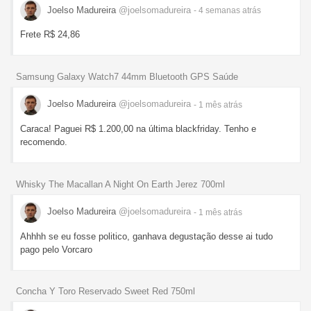
Joelso Madureira
@joelsomadureira
- 4 semanas
atrás
Frete R$ 24,86
Samsung Galaxy Watch7 44mm Bluetooth GPS Saúde
Joelso Madureira
@joelsomadureira
- 1 mês
atrás
Caraca! Paguei R$ 1.200,00 na última blackfriday. Tenho e
recomendo.
Whisky The Macallan A Night On Earth Jerez 700ml
Joelso Madureira
@joelsomadureira
- 1 mês
atrás
Ahhhh se eu fosse politico, ganhava degustação desse ai tudo
pago pelo Vorcaro
Concha Y Toro Reservado Sweet Red 750ml