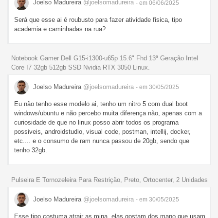
Joelso Madureira
@joelsomadureira
- em 06/06/2025
Será que esse ai é roubusto para fazer atividade fisica, tipo
academia e caminhadas na rua?
Notebook Gamer Dell G15-i1300-u65p 15.6" Fhd 13ª Geração Intel
Core I7 32gb 512gb SSD Nvidia RTX 3050 Linux.
Joelso Madureira
@joelsomadureira
- em 30/05/2025
Eu não tenho esse modelo ai, tenho um nitro 5 com dual boot
windows/ubuntu e não percebo muita diferença não, apenas com a
curiosidade de que no linux posso abrir todos os programa
possiveis, androidstudio, visual code, postman, intellij, docker,
etc.... e o consumo de ram nunca passou de 20gb, sendo que
tenho 32gb.
Pulseira E Tornozeleira Para Restrição, Preto, Ortocenter, 2 Unidades
Joelso Madureira
@joelsomadureira
- em 30/05/2025
Esse tipo costuma atrair as mina, elas gostam dos mano que usam