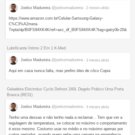
Joelso Madureira
@joelsomadureira
- 2 meses
atrás
https://www.amazon.com.br/Celular-Samsung-Galaxy-
C%C3%A2mera-
Tripla/dp/B0FS94XK4K/ref=asc_df_B0FS94XK4K?tag=gatry0b-20&
Lubrificante Íntimo 2 Em 1 K-Med
Joelso Madureira
@joelsomadureira
- 3 meses
atrás
Aqui em casa nunca falta, mas prefiro óleo de côco Copra
Geladeira Electrolux Cycle Defrost 240L Degelo Prático Uma Porta
Branca (RE31)
Joelso Madureira
@joelsomadureira
- 3 meses
atrás
Tenho uma dessas e não tenho nada a reclamar... Tem que ver a
regulagem de temperatura, se colocar no máximo o comportamento
é esse mesmo. Costumo usar no médio e no máximo apenas por
curtos períodos, quando quero gelar uma cerveja na emergência,