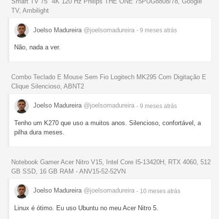
Smart TV 75" 4K 120 Hz Philips THE ONE 75PUG8808/78, Google
TV, Ambilight
Joelso Madureira
@joelsomadureira
- 9 meses
atrás
Não, nada a ver.
Combo Teclado E Mouse Sem Fio Logitech MK295 Com Digitação E
Clique Silencioso, ABNT2
Joelso Madureira
@joelsomadureira
- 9 meses
atrás
Tenho um K270 que uso a muitos anos. Silencioso, confortável, a
pilha dura meses.
Notebook Gamer Acer Nitro V15, Intel Core I5-13420H, RTX 4060, 512
GB SSD, 16 GB RAM - ANV15-52-52VN
Joelso Madureira
@joelsomadureira
- 10 meses
atrás
Linux é ótimo. Eu uso Ubuntu no meu Acer Nitro 5.