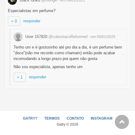
Black Goku
@morige
- em 09/01/2025
Especialistas em perfume?
responder
+ 0
User 157820
@cubostacuReformed
- em 09/01/2025
Tenho um e é gostosinho até pro dia a dia, é um perfume bem
"doce"(não me recordo como chamam) então pode acabar
incomodando a longo prazo pra quem não gosta
Não sou especialista, apenas tenho um
responder
+ 1
GATRY?
TERMOS
CONTATO
INSTAGRAM
Gatry © 2026