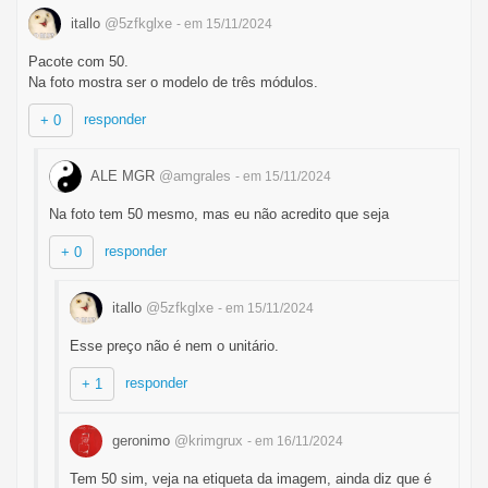
itallo
@5zfkglxe
- em 15/11/2024
Pacote com 50.
Na foto mostra ser o modelo de três módulos.
responder
+ 0
ALE MGR
@amgrales
- em 15/11/2024
Na foto tem 50 mesmo, mas eu não acredito que seja
responder
+ 0
itallo
@5zfkglxe
- em 15/11/2024
Esse preço não é nem o unitário.
responder
+ 1
geronimo
@krimgrux
- em 16/11/2024
Tem 50 sim, veja na etiqueta da imagem, ainda diz que é