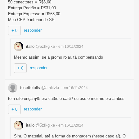
50 conectores = R$3,60
Entrega Padrão = R$31,00
Entrega Expressa = R$63,00
Meu CEP é interior de SP.
responder
+ 0
itallo
@5zfkglxe
- em 16/11/2024
Mesmo assim, se a promo rolar, tá compensando
responder
+ 0
tosettofalls
@amlilvkr
- em 16/11/2024
tem diferença rj45 pra cat5e e cat6? eu uso o mesmo pra ambos
responder
+ 0
itallo
@5zfkglxe
- em 16/11/2024
Sim. O material, até a forma de montagem (nesse caso aí). O