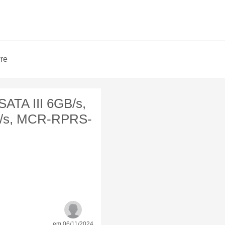
vre
ATA III 6GB/s,
MB/s, MCR-RPRS-
em 06/11/2024