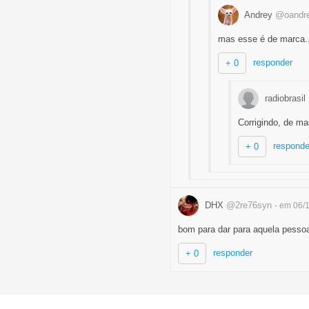
Andrey
@oandr
mas esse é de marca..
responder
+ 0
radiobrasil
Corrigindo, de
responde
+ 0
DHX
@2re76syn
- em 06/
bom para dar para aquela pessoa 
responder
+ 0