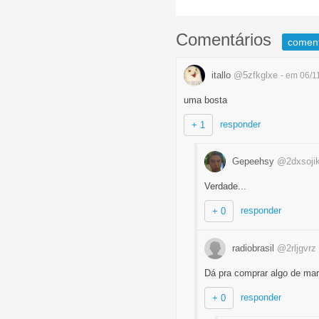
Comentários
comen
itallo
@5zfkglxe
- em 06/1
uma bosta
responder
+ 1
Gepeehsy
@2dxsoji
Verdade...
responder
+ 0
radiobrasil
@2rljgvrz
Dá pra comprar algo de mar
responder
+ 0