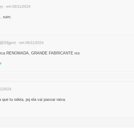
ey
- em 06/11/2024
. ruim.
@2rljgvrz
- em 06/11/2024
 marca RENOMADA, GRANDE FABRICANTE rss
r
11/2024
que tu odeia, pq ela vai passar raiva.