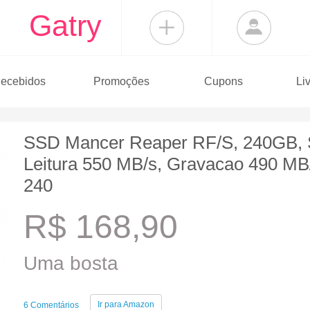
Gatry
ecebidos
Promoções
Cupons
Li
SSD Mancer Reaper RF/S, 240GB, S
Leitura 550 MB/s, Gravacao 490 
240
R$ 168,90
Uma bosta
Ir para
Amazon
6 Comentários