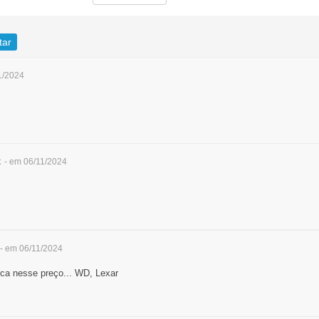
tar
1/2024
k
- em 06/11/2024
- em 06/11/2024
ca nesse preço... WD, Lexar