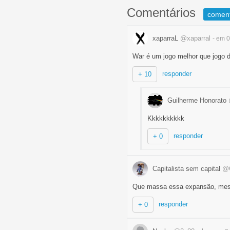
Comentários
comen
xaparraL
@xaparral
- em 
War é um jogo melhor que jogo 
responder
+ 10
Guilherme Honorato
Kkkkkkkkkk
responder
+ 0
Capitalista sem capital
@C
Que massa essa expansão, mesm
responder
+ 0