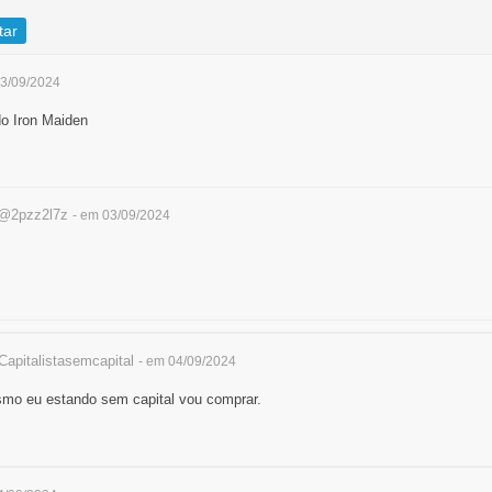
tar
03/09/2024
do Iron Maiden
@2pzz2l7z
- em 03/09/2024
apitalistasemcapital
- em 04/09/2024
o eu estando sem capital vou comprar.