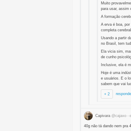
Muito provavelme
para usar, assim 
A formação cereb
A erva é boa, por
completa cerebral
Usando a partir d
no Brasil, tem tu
Ela vicia sim, ma
de cunho psicoló
Inclusive, ela é 
Hoje é uma indúst
e usuários. E o l
sabem que vai luc
responde
+ 2
Capivara
@cajaxo
- 
40g não tá dando nem pra 