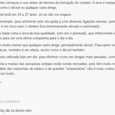
nte começou o uso antes do término da formação do cérebro. A erva é marav
como o álcool ou qualquer outra droga.
ral está em 24 a 27 anos, se eu não me engano.
 exemplo, para alzheimer pois ela ajuda a criar diversas ligações neurais, po
 é um risco pois o cérebro fica extremamente ativado e estimulado.
a idade certa e erva de boa qualidade, sem ser o prensado, que infelizmente
do para ser uma ótima companhia para o dia a dia.
s muito menos que qualquer outra droga, principalmente álcool. Para quem t
gicas, também é um alerta, assim como o álcool também.
muito utilizada hoje em dia, para diminuir vícios em drogas mais pesadas, com
ria e muitas das pesquisas antigas estão sendo revisadas, pois têm muito m
obbie das industriais de tabaco e de grandes "empresários" não é mais contra
rar muito.
r
em 12/08/2024
40g não tá dando nem