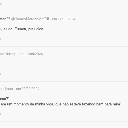
r
dman™
@JamesMorganMcGill
- em 12/08/2024
u, ajuda. Fumou, prejudica.
r
welintonp
- em 12/08/2024
r
esdrooo
- em 12/08/2024
arou?"
u em um momento da minha vida, que não estava fazendo bem para mim"
r