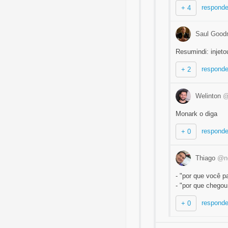
responde
+ 4
Saul Goo
Resumindi: injeto
responde
+ 2
Welinton
@
Monark o diga
responde
+ 0
Thiago
@n
- "por que você p
- "por que chego
responde
+ 0