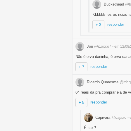
Buckethead
@b
Kkkkkk fez os noias t
responder
+ 3
Jon
@i1oxco7
- em 12/08
Não é erva daninha, é erva dan
responder
+ 7
Ricardo Quaresma
@rdcq
84 reais da pra comprar ela de 
responder
+ 5
Capivara
@cajaxo
- 
É ice ?