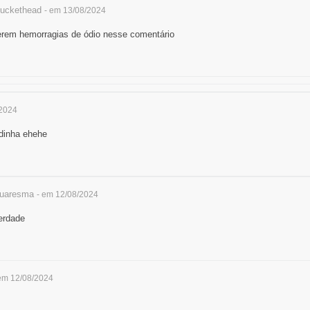
uckethead
- em 13/08/2024
erem hemorragias de ódio nesse comentário
/2024
adinha ehehe
uaresma
- em 12/08/2024
verdade
em 12/08/2024