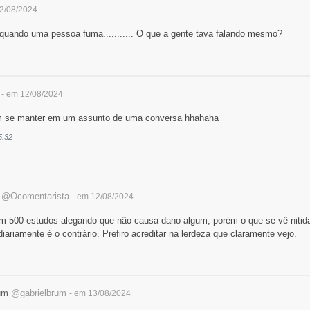
12/08/2024
uando uma pessoa fuma........... O que a gente tava falando mesmo?
- em 12/08/2024
 se manter em um assunto de uma conversa hhahaha
5:32
a
@Ocomentarista
- em 12/08/2024
am 500 estudos alegando que não causa dano algum, porém o que se vê niti
iariamente é o contrário. Prefiro acreditar na lerdeza que claramente vejo.
rum
@gabrielbrum
- em 13/08/2024