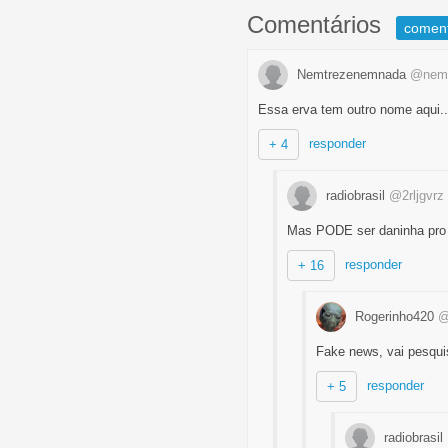
Comentários
comen
Nemtrezenemnada
@nemt
Essa erva tem outro nome aqui.
responder
+ 4
radiobrasil
@2rljgvrz
Mas PODE ser daninha pro 
responder
+ 16
Rogerinho420
@
Fake news, vai pesquis
responder
+ 5
radiobrasil