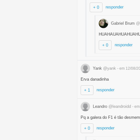
responder
+ 0
Gabriel Brum
@
HUAHAUAHUAHUAH
responder
+ 0
Yank
@yank
- em 12/08/2
Erva danadinha
responder
+ 1
Leandro
@leandroidd
- em
Pq a galera do F1 é tão desmem
responder
+ 0