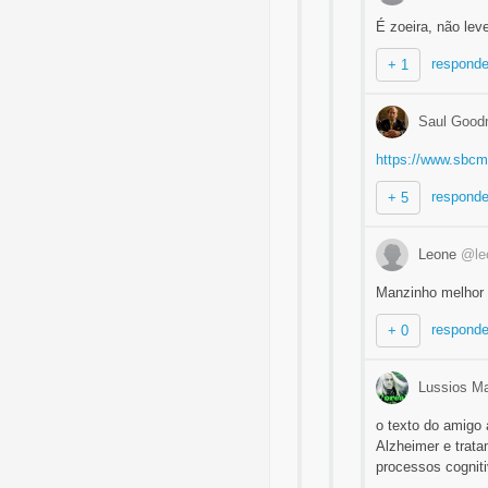
É zoeira, não leve
responde
+ 1
Saul Goo
https://www.sbcm
responde
+ 5
Leone
@le
Manzinho melhor 
responde
+ 0
Lussios M
o texto do amigo
Alzheimer e trata
processos cognit