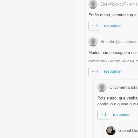
Jon
@i1oxco7
- em 
Então mano, acontece que q
responder
+ 3
Sei não
@aaaseinao
Muitos não conseguem nem
editado em 12 de ago. de 2024 1
responder
+ 0
O Comentarist
Pois então, que venh
contínuo e quase que d
responder
+ 1
Gabriel B