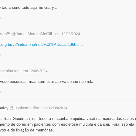
 tão a sério tudo aqui no Gatry...
r
dman™
@JamesMorganMcGill
- em 12/08/2024
.org.br/v2/index.php/not%C3%ADcias/1368-s...
r
onealmeida
- em 12/08/2024
você pesquisar, mas sem usar a erva senão não rola
r
aufoy
@lussiosmaufoy
- em 12/08/2024
 ai Saul Goodman, em tese, a maconha prejudica você na maioria dos casos 
mento de dores em pacientes com esclerose múltipla e câncer. Fora isso ela 
ivos e de fixação de memórias.