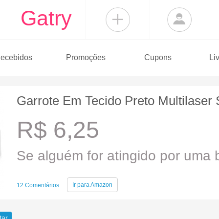
Gatry
ecebidos
Promoções
Cupons
Li
Garrote Em Tecido Preto Multilaser
R$ 6,25
Se alguém for atingido por uma b
Ir para
Amazon
12 Comentários
tar