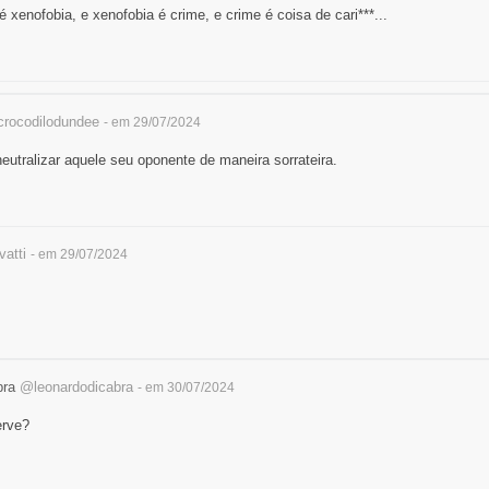
xenofobia, e xenofobia é crime, e crime é coisa de cari***...
rocodilodundee
- em 29/07/2024
utralizar aquele seu oponente de maneira sorrateira.
atti
- em 29/07/2024
bra
@leonardodicabra
- em 30/07/2024
erve?