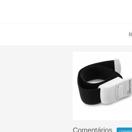
R
Comentários
comen