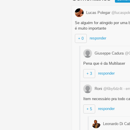
Lucas Polegar
@lucaspol
Se alguém for atingido por uma 
é muito importante
responder
+ 0
Giuseppe Cadura
@G
Pena que é da Multilaser
responder
+ 3
Roni
@6by6dz4t
- e
Item necessário pra todo ca
responder
+ 5
Leonardo Di Ca