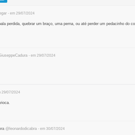
egar
- em 29/07/2024
bala perdida, quebrar um braço, uma perna, ou até perder um pedacinho do c
iuseppeCadura
- em 29/07/2024
m 29/07/2024
rioca.
bra
@leonardodicabra
- em 30/07/2024