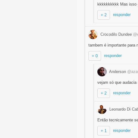
kkkkkkkkkk Mas isso é 
responder
+ 2
Crocodilo Dundee
@c
tambem é importante para ne
responder
+ 0
Anderson
@azav
vejam só que audacia
responder
+ 2
Leonardo Di Ca
Então tecnicamente s
responder
+ 1