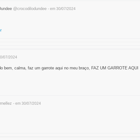
 Dundee
@crocodilodundee
- em 30/07/2024
r
30/07/2024
udo bem, calma, faz um garrote aqui no meu braço, FAZ UM GARROTE AQ
nellez
- em 30/07/2024