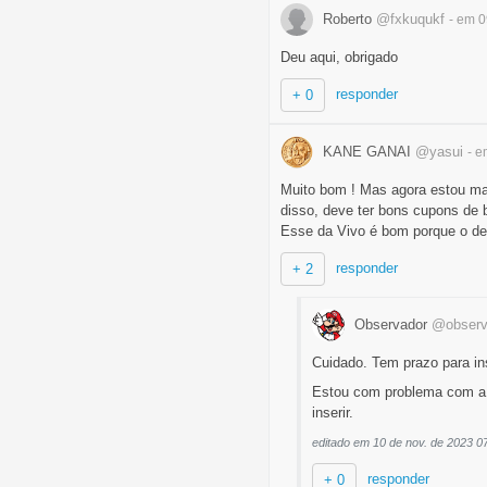
Roberto
@fxkuqukf
- em 
Deu aqui, obrigado
responder
+ 0
KANE GANAI
@yasui
- e
Muito bom ! Mas agora estou mai
disso, deve ter bons cupons de b
Esse da Vivo é bom porque o d
responder
+ 2
Observador
@observ
Cuidado. Tem prazo para ins
Estou com problema com a 
inserir.
editado em 10 de nov. de 2023 0
responder
+ 0