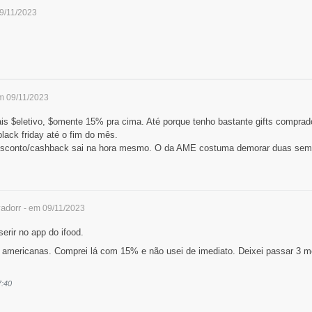
09/11/2023
m 09/11/2023
s $eletivo, $omente 15% pra cima. Até porque tenho bastante gifts comprado
lack friday até o fim do mês.
esconto/cashback sai na hora mesmo. O da AME costuma demorar duas sem
adorr
- em 09/11/2023
erir no app do ifood.
americanas. Comprei lá com 15% e não usei de imediato. Deixei passar 3 m
7:40