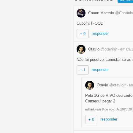
Cauan Macedo
@Costinh
Cupom: IFOOD
responder
+ 0
Otavio
@otaviojr
- em 09/
Não foi possível conectar-se ao
responder
+ 1
Otavio
@otaviojr
- e
Pelo 3G de VIVO deu certo p
Consegui pegar 2
editado em 9 de nov. de 2023 10
responder
+ 0