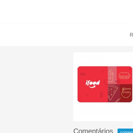
R
Comentários
comen