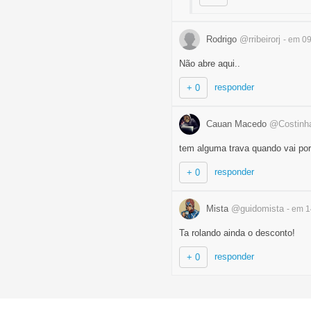
Rodrigo
@rribeirorj
- em 0
Não abre aqui..
responder
+ 0
Cauan Macedo
@Costinh
tem alguma trava quando vai por 
responder
+ 0
Mista
@guidomista
- em 
Ta rolando ainda o desconto!
responder
+ 0