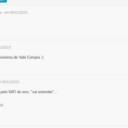
a
- em 09/11/2023
11/2023
 sistema de Vale Compra :(
m 09/11/2023
elo WiFi do erro, "vai entender"...
:16