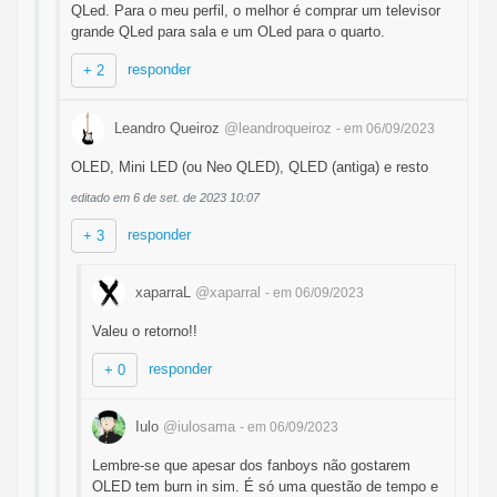
QLed. Para o meu perfil, o melhor é comprar um televisor
grande QLed para sala e um OLed para o quarto.
responder
+ 2
Leandro Queiroz
@leandroqueiroz
- em 06/09/2023
OLED, Mini LED (ou Neo QLED), QLED (antiga) e resto
editado em 6 de set. de 2023 10:07
responder
+ 3
xaparraL
@xaparral
- em 06/09/2023
Valeu o retorno!!
responder
+ 0
Iulo
@iulosama
- em 06/09/2023
Lembre-se que apesar dos fanboys não gostarem
OLED tem burn in sim. É só uma questão de tempo e