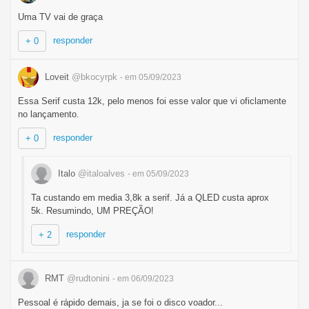
Uma TV vai de graça
responder
+ 0
Loveit
@bkocyrpk
- em 05/09/2023
Essa Serif custa 12k, pelo menos foi esse valor que vi oficlamente
no lançamento.
responder
+ 0
Italo
@italoalves
- em 05/09/2023
Ta custando em media 3,8k a serif. Já a QLED custa aprox
5k. Resumindo, UM PREÇÃO!
responder
+ 2
RMT
@rudtonini
- em 06/09/2023
Pessoal é rápido demais, ja se foi o disco voador...