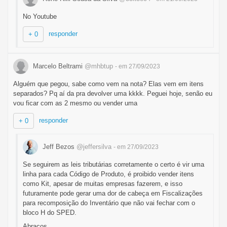
No Youtube
responder
+ 0
Marcelo Beltrami
@mhbtup
- em 27/09/2023
Alguém que pegou, sabe como vem na nota? Elas vem em itens
separados? Pq aí da pra devolver uma kkkk. Peguei hoje, senão eu
vou ficar com as 2 mesmo ou vender uma
responder
+ 0
Jeff Bezos
@jeffersilva
- em 27/09/2023
Se seguirem as leis tributárias corretamente o certo é vir uma
linha para cada Código de Produto, é proibido vender itens
como Kit, apesar de muitas empresas fazerem, e isso
futuramente pode gerar uma dor de cabeça em Fiscalizações
para recomposição do Inventário que não vai fechar com o
bloco H do SPED.
Abraços