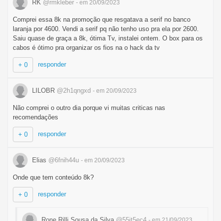
RK
@rmkleber
- em 20/09/2023
Comprei essa 8k na promoção que resgatava a serif no banco
laranja por 4600. Vendi a serif pq não tenho uso pra ela por 2600.
Saiu quase de graça a 8k, ótima Tv, instalei ontem. O box para os
cabos é ótimo pra organizar os fios na o hack da tv
responder
+ 0
LILOBR
@2h1qngxd
- em 20/09/2023
Não comprei o outro dia porque vi muitas criticas nas
recomendações
responder
+ 0
Elias
@6fnih44u
- em 20/09/2023
Onde que tem conteúdo 8k?
responder
+ 0
Rone Rilli Sousa da Silva
@55it5ec4
- em 21/09/2023