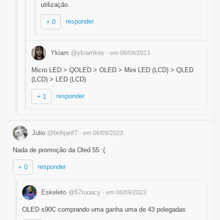
utilização.
responder
+ 0
Ykiam
@ykiamkey
- em 06/09/2023
Micro LED > QOLED > OLED > Mini LED (LCD) > QLED
(LCD) > LED (LCD)
responder
+ 1
Julio
@bnhjanf7
- em 06/09/2023
Nada de promoção da Oled 55 :(
responder
+ 0
Eskeleto
@57ruoacy
- em 06/09/2023
OLED s90C comprando uma ganha uma de 43 polegadas