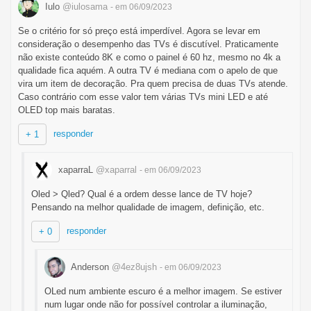
Iulo
@iulosama
- em 06/09/2023
Se o critério for só preço está imperdível. Agora se levar em
consideração o desempenho das TVs é discutível. Praticamente
não existe conteúdo 8K e como o painel é 60 hz, mesmo no 4k a
qualidade fica aquém. A outra TV é mediana com o apelo de que
vira um item de decoração. Pra quem precisa de duas TVs atende.
Caso contrário com esse valor tem várias TVs mini LED e até
OLED top mais baratas.
responder
+ 1
xaparraL
@xaparral
- em 06/09/2023
Oled > Qled? Qual é a ordem desse lance de TV hoje?
Pensando na melhor qualidade de imagem, definição, etc.
responder
+ 0
Anderson
@4ez8ujsh
- em 06/09/2023
OLed num ambiente escuro é a melhor imagem. Se estiver
num lugar onde não for possível controlar a iluminação,