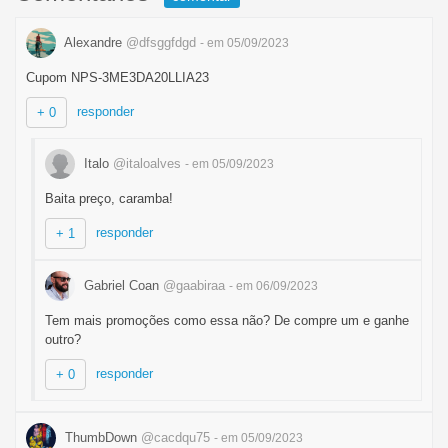
Alexandre
@dfsggfdgd
- em 05/09/2023
Cupom NPS-3ME3DA20LLIA23
responder
+ 0
Italo
@italoalves
- em 05/09/2023
Baita preço, caramba!
responder
+ 1
Gabriel Coan
@gaabiraa
- em 06/09/2023
Tem mais promoções como essa não? De compre um e ganhe
outro?
responder
+ 0
ThumbDown
@cacdqu75
- em 05/09/2023