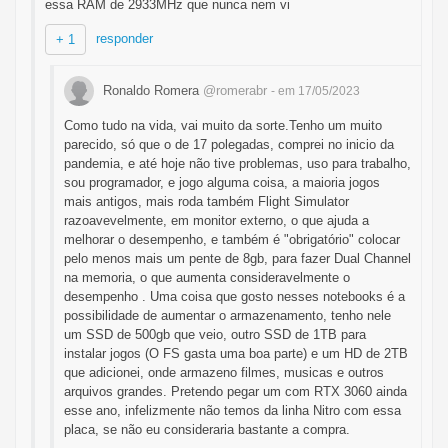
essa RAM de 2933MHz que nunca nem vi
responder
+ 1
Ronaldo Romera
@romerabr
- em 17/05/2023
Como tudo na vida, vai muito da sorte.Tenho um muito
parecido, só que o de 17 polegadas, comprei no inicio da
pandemia, e até hoje não tive problemas, uso para trabalho,
sou programador, e jogo alguma coisa, a maioria jogos
mais antigos, mais roda também Flight Simulator
razoavevelmente, em monitor externo, o que ajuda a
melhorar o desempenho, e também é "obrigatório" colocar
pelo menos mais um pente de 8gb, para fazer Dual Channel
na memoria, o que aumenta consideravelmente o
desempenho . Uma coisa que gosto nesses notebooks é a
possibilidade de aumentar o armazenamento, tenho nele
um SSD de 500gb que veio, outro SSD de 1TB para
instalar jogos (O FS gasta uma boa parte) e um HD de 2TB
que adicionei, onde armazeno filmes, musicas e outros
arquivos grandes. Pretendo pegar um com RTX 3060 ainda
esse ano, infelizmente não temos da linha Nitro com essa
placa, se não eu consideraria bastante a compra.