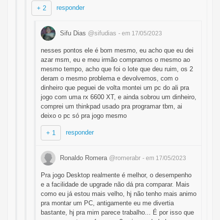
responder
+ 2
Sifu Dias
@sifudias
- em 17/05/2023
nesses pontos ele é bom mesmo, eu acho que eu dei
azar msm, eu e meu irmão compramos o mesmo ao
mesmo tempo, acho que foi o lote que deu ruim, os 2
deram o mesmo problema e devolvemos, com o
dinheiro que peguei de volta montei um pc do ali pra
jogo com uma rx 6600 XT, e ainda sobrou um dinheiro,
comprei um thinkpad usado pra programar tbm, ai
deixo o pc só pra jogo mesmo
responder
+ 1
Ronaldo Romera
@romerabr
- em 17/05/2023
Pra jogo Desktop realmente é melhor, o desempenho
e a facilidade de upgrade não dá pra comparar. Mais
como eu já estou mais velho, hj não tenho mais animo
pra montar um PC, antigamente eu me divertia
bastante, hj pra mim parece trabalho... É por isso que