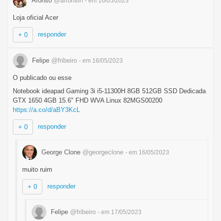
Afonso
@affonsin
- em 16/05/2023
Loja oficial Acer
responder
+ 0
Felipe
@fribeiro
- em 16/05/2023
O publicado ou esse
Notebook ideapad Gaming 3i i5-11300H 8GB 512GB SSD Dedicada
GTX 1650 4GB 15.6" FHD WVA Linux 82MGS00200
https://a.co/d/aBY3KcL
responder
+ 0
George Clone
@georgeclone
- em 16/05/2023
muito ruim
responder
+ 0
Felipe
@fribeiro
- em 17/05/2023