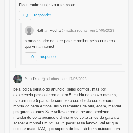
Ficou muito subjetiva a resposta.
responder
+ 0
Nathan Rocha
@nathanrocha
- em 17/05/2023
o processador do acer parece melhor pelos numeros
que vi na internet
responder
+ 0
Sifu Dias
@sifudias
- em 17/05/2023
pela logica seria o do anuncio, pelas configs, mas por
experiencia pessoal com o nitro 5, eu iria no lenovo mesmo,
tive um nitro 5 parecido com esse que desde que comprei,
morria do nada e tinha uns vazamentos de tela, enfim, mandei
pra garantia umas 3x e voltava com o mesmo problema,
mandei de volta pedindo o dinheiro de volta antes da garantia
acabar e montei um pc. se vc pegar esse lenovo, vai ter que
colocar mais RAM, que suporta de boa, só toma cuidado com