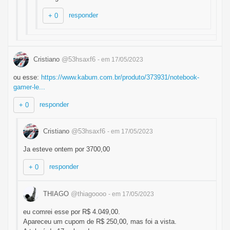
responder
+ 0
Cristiano
@53hsaxf6
- em 17/05/2023
ou esse:
https://www.kabum.com.br/produto/373931/notebook-
gamer-le...
responder
+ 0
Cristiano
@53hsaxf6
- em 17/05/2023
Ja esteve ontem por 3700,00
responder
+ 0
THIAGO
@thiagoooo
- em 17/05/2023
eu comrei esse por R$ 4.049,00.
Apareceu um cupom de R$ 250,00, mas foi a vista.