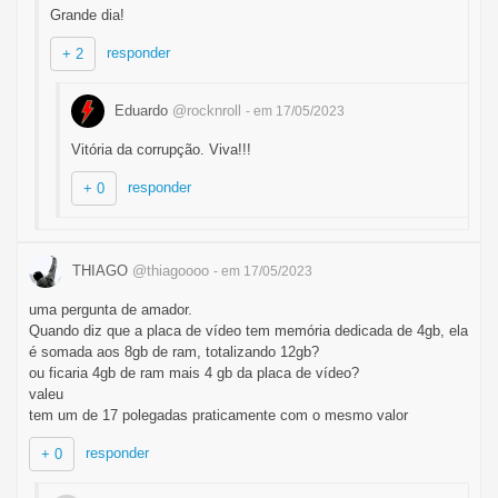
Grande dia!
responder
+ 2
Eduardo
@rocknroll
- em 17/05/2023
Vitória da corrupção. Viva!!!
responder
+ 0
THIAGO
@thiagoooo
- em 17/05/2023
uma pergunta de amador.
Quando diz que a placa de vídeo tem memória dedicada de 4gb, ela
é somada aos 8gb de ram, totalizando 12gb?
ou ficaria 4gb de ram mais 4 gb da placa de vídeo?
valeu
tem um de 17 polegadas praticamente com o mesmo valor
responder
+ 0