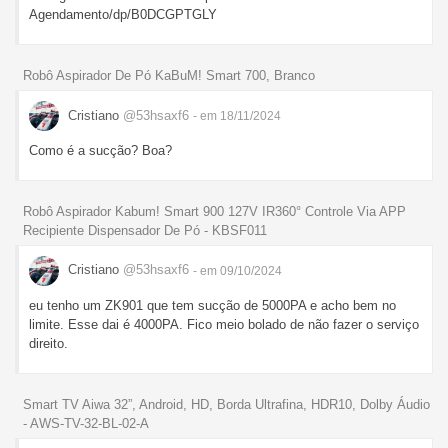
Agendamento/dp/B0DCGPTGLY
Robô Aspirador De Pó KaBuM! Smart 700, Branco
Cristiano
@53hsaxf6
- em 18/11/2024
Como é a sucção? Boa?
Robô Aspirador Kabum! Smart 900 127V IR360° Controle Via APP
Recipiente Dispensador De Pó - KBSF011
Cristiano
@53hsaxf6
- em 09/10/2024
eu tenho um ZK901 que tem sucção de 5000PA e acho bem no
limite. Esse dai é 4000PA. Fico meio bolado de não fazer o serviço
direito.
Smart TV Aiwa 32”, Android, HD, Borda Ultrafina, HDR10, Dolby Áudio
- AWS-TV-32-BL-02-A