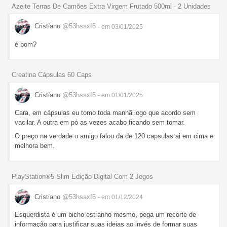
Azeite Terras De Camões Extra Virgem Frutado 500ml - 2 Unidades
Cristiano
@53hsaxf6
- em 03/01/2025
é bom?
Creatina Cápsulas 60 Caps
Cristiano
@53hsaxf6
- em 01/01/2025
Cara, em cápsulas eu tomo toda manhã logo que acordo sem
vacilar. A outra em pó as vezes acabo ficando sem tomar.
O preço na verdade o amigo falou da de 120 capsulas ai em cima e
melhora bem.
PlayStation®5 Slim Edição Digital Com 2 Jogos
Cristiano
@53hsaxf6
- em 01/12/2024
Esquerdista é um bicho estranho mesmo, pega um recorte de
informação para justificar suas ideias ao invés de formar suas