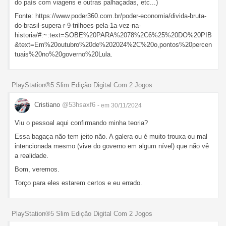
do país com viagens e outras palhaçadas, etc...)
Fonte: https://www.poder360.com.br/poder-economia/divida-bruta-
do-brasil-supera-r-9-trilhoes-pela-1a-vez-na-
historia/#:~:text=SOBE%20PARA%2078%2C6%25%20DO%20PIB
&text=Em%20outubro%20de%202024%2C%20o,pontos%20percen
tuais%20no%20governo%20Lula.
PlayStation®5 Slim Edição Digital Com 2 Jogos
Cristiano
@53hsaxf6
- em 30/11/2024
Viu o pessoal aqui confirmando minha teoria?
Essa bagaça não tem jeito não. A galera ou é muito trouxa ou mal
intencionada mesmo (vive do governo em algum nível) que não vê
a realidade.
Bom, veremos.
Torço para eles estarem certos e eu errado.
PlayStation®5 Slim Edição Digital Com 2 Jogos