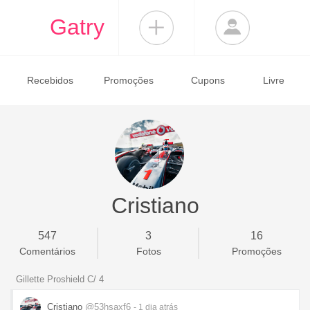
Gatry
Recebidos
Promoções
Cupons
Livre
Cristiano
547
3
16
Comentários
Fotos
Promoções
Gillette Proshield C/ 4
Cristiano
@53hsaxf6
- 1 dia
atrás