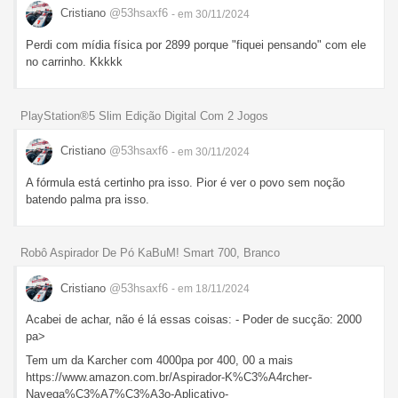
Cristiano
@53hsaxf6
- em 30/11/2024
Perdi com mídia física por 2899 porque "fiquei pensando" com ele
no carrinho. Kkkkk
PlayStation®5 Slim Edição Digital Com 2 Jogos
Cristiano
@53hsaxf6
- em 30/11/2024
A fórmula está certinho pra isso. Pior é ver o povo sem noção
batendo palma pra isso.
Robô Aspirador De Pó KaBuM! Smart 700, Branco
Cristiano
@53hsaxf6
- em 18/11/2024
Acabei de achar, não é lá essas coisas: - Poder de sucção: 2000
pa>
Tem um da Karcher com 4000pa por 400, 00 a mais
https://www.amazon.com.br/Aspirador-K%C3%A4rcher-
Navega%C3%A7%C3%A3o-Aplicativo-