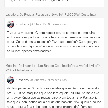
Tiggo, os caras tão trazendo cegonha de SP.
Lavadora De Roupas Panasonic 16kg NA-F160B6WA Cesto Inox
Cristiano
@53hsaxf6
- 9 meses
atrás
Tive uma maquina LG sem aquele pirulito no meio e a maquina
embolava a roupa toda. Ficava tudo com nó amarrda uma peça na
outra. Como é nessa maquina? Faz isso também? Outra pergunta
ela enche com água ou é naquele esquema de economia que deixa
as roupas apenas enxarcadas?
Máquina De Lavar Lg 16kg Branca Com Inteligência Artificial Aidd™
220v - Marketplace
Cristiano
@53hsaxf6
- 9 meses
atrás
Vc tem panasonic? Tenho dus dúvidas que estão me empurrando
pra LG: 1) As maquinas que não tem aquele "pirulito" no meio tive
uma experiência que as roupas enrolavam todas. 2) A Panasonic
fala que é com pouca água e tudo que não que NÃO quero é pouca
água, a roupa fica submersa ou apenas enxarcada? Fora isos