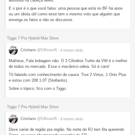
absoluta na cabeça deles.
E o pior é o que você falou: uma pessoa que está no BF há anos
ou um idiota útil como esse tem o mesmo voto que alguém que
enxerga os fatos e não os discursos.
Tiggo 7 Pro Hybrid Max Drive
Cristiano
@53hsaxf6
- 9 meses
atrás
Matheus, Fala bobagem não. O 3 Cilindros Turbo da VW é o melhor
de todos no mercado. Esse o mecânico odeia. Só é caro!
Tô falando com conhecimento de causa. Tive 2 Virtus, 1 Onix Plus
e estou com 208 1.0T (Stellantis).
Sobre o tópico, fico com o Tiggo.
Tiggo 7 Pro Hybrid Max Drive
Cristiano
@53hsaxf6
- 9 meses
atrás
Deve variar de região pra região. No norte do RJ tem fila querendo