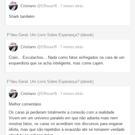
Cristiano
@53hsaxf6
- 7 meses
atrás
Shark também.
F*deu Geral: Um Livro Sobre Esperança? (ebook)
Cristiano
@53hsaxf6
- 7 meses
atrás
Craio... Esculachou... Nada como fatos esfregados na cara de um
esquerdista que se acha inteligente, mas come capim.
F*deu Geral: Um Livro Sobre Esperança? (ebook)
Cristiano
@53hsaxf6
- 7 meses
atrás
Melhor comentário.
Os caras já perderam totalmente a conexão com a realidade.
Vivem em um universo paralelo em que não adianta mais nem
mostrar fatos, os caras só acreditam nos discursos para enganar
idiota, mas que são repetidos à exaustão até se tornarem verdade